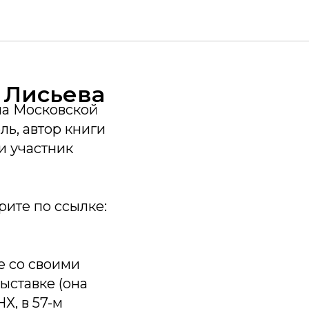
 Лисьева
а Московской
ь, автор книги
и участник
ите по ссылке:
е со своими
ыставке (она
Х, в 57-м