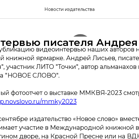
Новости издательства
тервью писателя Андрея
бликацию видеоинтервью наших авторов н
 книжной ярмарке. Андрей Лисьев, писател
, участник ЛИТО "Точки", автор альманахов 
да "НОВОЕ СЛОВО".
ый фотоотчет о выставке ММКВЯ-2023 смотр
op.novslovo.ru/mmky2023
сентябре издательство «Новое слово» вмест
имает участие в Международной книжной в
тином дворе, на Красной Пресне или на ВДН