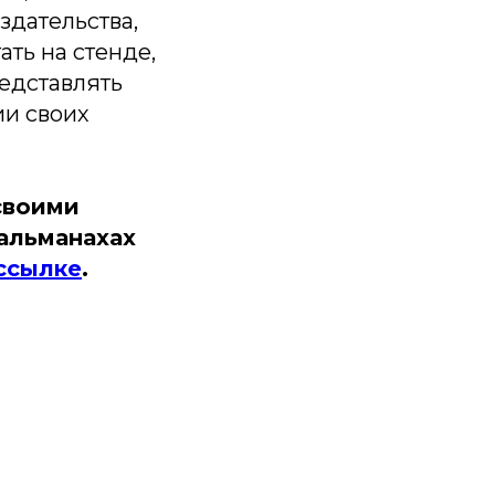
здательства,
ть на стенде,
редставлять
ии своих
своими
альманахах
ссылке
.