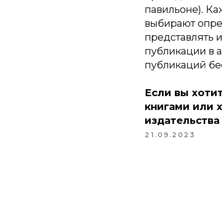
павильоне). Ка
выбирают опред
представлять и
публикации в а
публикаций бе
Если вы хоти
книгами или 
издательства
21.09.2023