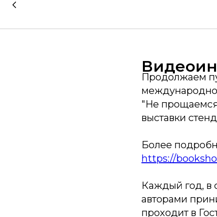
Видеоин
Продолжаем пу
международной
"Не прощаемся"
выставки стен
Более подробн
https://booksh
Каждый год, в 
авторами прин
проходит в Гос