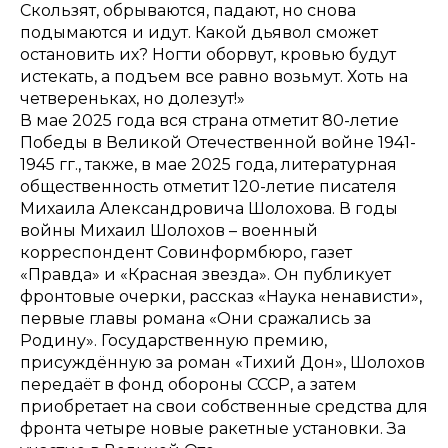
Скользят, обрываются, падают, но снова
подымаются и идут. Какой дьявол сможет
остановить их? Ногти оборвут, кровью будут
истекать, а подъем все равно возьмут. Хоть на
четвереньках, но долезут!»
В мае 2025 года вся страна отметит 80-летие
Победы в Великой Отечественной войне 1941-
1945 гг., также, в мае 2025 года, литературная
общественность отметит 120-летие писателя
Михаила Александровича Шолохова. В годы
войны Михаил Шолохов – военный
корреспондент Совинформбюро, газет
«Правда» и «Красная звезда». Он публикует
фронтовые очерки, рассказ «Наука ненависти»,
первые главы романа «Они сражались за
Родину». Государственную премию,
присуждённую за роман «Тихий Дон», Шолохов
передаёт в фонд обороны СССР, а затем
приобретает на свои собственные средства для
фронта четыре новые ракетные установки. За