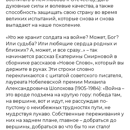
духовные силы и волевые качества, а также
способность защищать свою страну во время
великих испытаний, которые снова и снова
выпадают на наше поколение.
«Кто же хранит солдата на войне? Может, Бог?
Или судьба? Или любящие сердца родных и
близких? А, может, и все сразу...» – так
начинается рассказ Екатерины Смирновой в
сборнике рассказов «Новое Слово», который вы
держите в руках. Эти строки словно
перекликаются с цитатой советского писателя,
лауреата Нобелевской премии Михаила
Александровича Шолохова (1905-1984): «Война –
это вроде подъема на крутую гору: победа там,
на вершине, вот и идут, не рассуждая по-
пустому о неизбежных трудностях пути, не
мудрствуя лукаво. Собственные переживания у
них на заднем плане, главное – добраться до
вершины, добраться во что бы то ни стало!