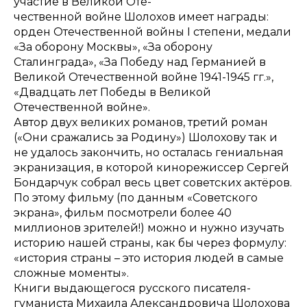
участие в Великой Оте-
чественной войне Шолохов имеет награды:
орден Отечественной войны I степени, медали
«За оборону Москвы», «За оборону
Сталинграда», «За Победу над Германией в
Великой Отечественной войне 1941-1945 гг.»,
«Двадцать лет Победы в Великой
Отечественной войне».
Автор двух великих романов, третий роман
(«Они сражались за Родину») Шолохову так и
не удалось закончить, но осталась гениальная
экранизация, в которой кинорежиссер Сергей
Бондарчук собрал весь цвет советских актёров.
По этому фильму (по данным «Советского
экрана», фильм посмотрели более 40
миллионов зрителей!) можно и нужно изучать
историю нашей страны, как бы через формулу:
«история страны – это история людей в самые
сложные моменты».
Книги выдающегося русского писателя-
гуманиста Михаила Александровича Шолохова