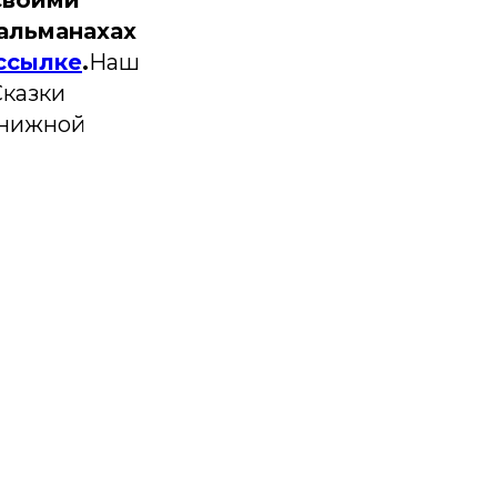
своими
альманахах
ссылке
.
Наш
Сказки
книжной