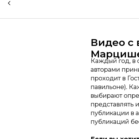
Видео с
Марциш
Каждый год, в 
авторами прин
проходит в Гос
павильоне). Ка
выбирают опред
представлять и
публикации в а
публикаций бе