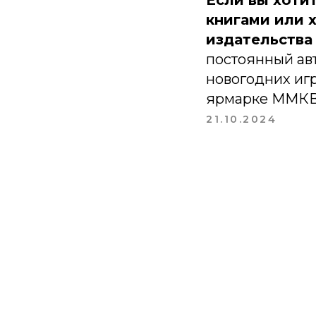
Если вы хоти
книгами или 
издательства
постоянный авт
новогодних иг
ярмарке ММКВЯ
21.10.2024