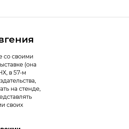
Евгения
е со своими
ыставке (она
Х, в 57-м
здательства,
ть на стенде,
редставлять
ии своих