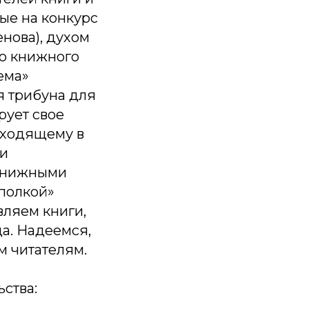
ые на конкурс
нова), духом
го книжного
ема»
я трибуна для
рует свое
сходящему в
 и
 книжными
 полкой»
вляем книги,
да. Надеемся,
м читателям.
ства: