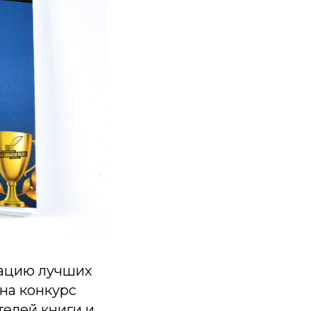
кацию лучших
 на конкурс
телей книги и