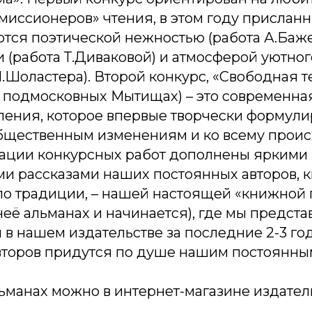
иссионеров» чтения, в этом году присланн
тся поэтической нежностью (работа А.Баже
и (работа Т.Диваковой) и атмосферой уютно
Н.Шоластера). Второй конкурс, «Свободная т
 подмосковных Мытищах) – это современна
ления, которое впервые творчески формули
бщественным изменениям и ко всему прои
кации конкурсных работ дополнены яркими
и рассказами наших постоянных авторов,
 по традиции, – нашей настоящей «книжной
 неё альманах и начинается), где мы предста
в нашем издательстве за последние 2-3 го
авторов придутся по душе нашим постоянны
ьманах можно в интернет-магазине издатель