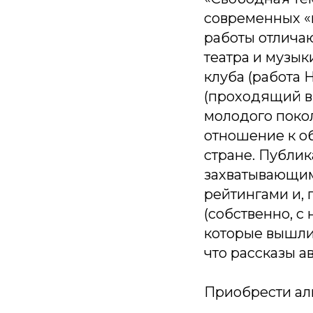
современных «м
работы отличаю
театра и музык
клуба (работа 
(проходящий в
молодого поко
отношение к о
стране. Публи
захватывающим
рейтингами и,
(cобственно, с
которые вышли 
что рассказы 
Приобрести ал