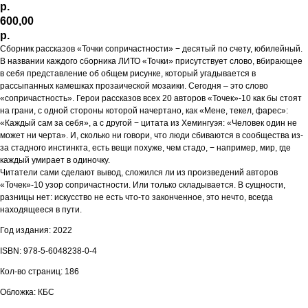
р.
600,00
р.
Сборник рассказов «Точки сопричастности» − десятый по счету, юбилейный.
В названии каждого сборника ЛИТО «Точки» присутствует слово, вбирающее
в себя представление об общем рисунке, который угадывается в
рассыпанных камешках прозаической мозаики. Сегодня – это слово
«сопричастность». Герои рассказов всех 20 авторов «Точек»-10 как бы стоят
на грани, с одной стороны которой начертано, как «Мене, текел, фарес»:
«Каждый сам за себя», а с другой − цитата из Хемингуэя: «Человек один не
может ни черта». И, сколько ни говори, что люди сбиваются в сообщества из-
за стадного инстинкта, есть вещи похуже, чем стадо, − например, мир, где
каждый умирает в одиночку.
Читатели сами сделают вывод, сложился ли из произведений авторов
«Точек»-10 узор сопричастности. Или только складывается. В сущности,
разницы нет: искусство не есть что-то законченное, это нечто, всегда
находящееся в пути.
Год издания: 2022
ISBN: 978-5-6048238-0-4
Кол-во страниц: 186
Обложка: КБС