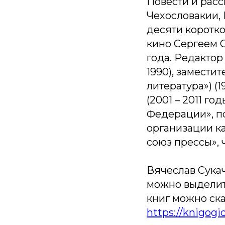
Повести и расс
Чехословакии, 
десяти коротк
кино Сергеем С
года. Редактор
1990), замести
литература») (
(2001 – 2011 г
Федерации», п
организации к
союз прессы», 
Вячеслав Сукач
можно выделить
книг можно ска
https://knigog