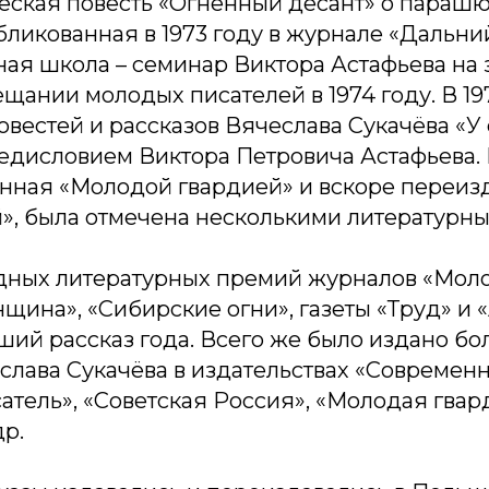
еская повесть «Огненный десант» о парашю
ликованная в 1973 году в журнале «Дальний
ная школа – семинар Виктора Астафьева на
щании молодых писателей в 1974 году. В 19
овестей и рассказов Вячеслава Сукачёва «У
редисловием Виктора Петровича Астафьева. 
нная «Молодой гвардией» и вскоре переизд
й», была отмечена несколькими литературн
дных литературных премий журналов «Моло
щина», «Сибирские огни», газеты «Труд» и 
ший рассказ года. Всего же было издано бо
слава Сукачёва в издательствах «Современн
атель», «Советская Россия», «Молодая гвар
др.