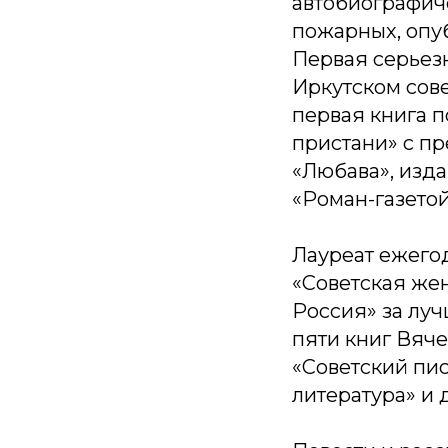
автобиографич
пожарных, опуб
Первая серьез
Иркутском сове
первая книга п
пристани» с п
«Любава», изда
«Роман-газето
Лауреат ежего
«Советская жен
Россия» за луч
пяти книг Вяче
«Советский пис
литература» и 