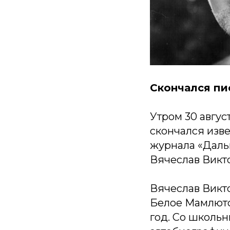
Скончался пис
Утром 30 авгу
скончался изв
журнала «Дальн
Вячеслав Викто
Вячеслав Викто
Белое Мамлютск
год. Со школьн