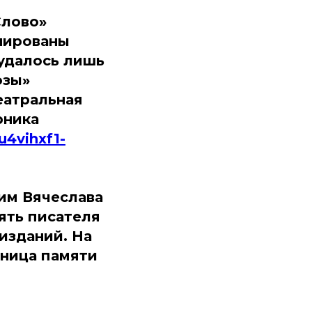
Слово»
нированы
 удалось лишь
озы»
Театральная
рника
u4vihxf1-
им Вячеслава
ять писателя
 изданий. На
аница памяти