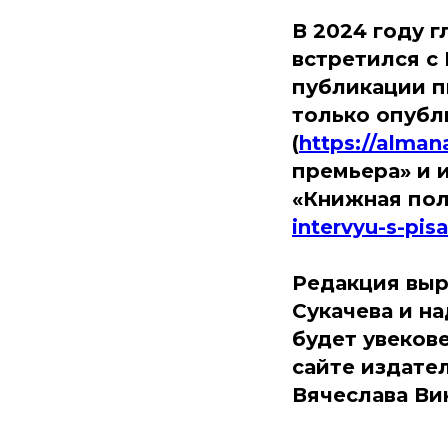
В 2024 году 
встретился с
публикации п
только опубли
(
https://alman
премьера» и 
«Книжная пол
intervyu-s-pi
Редакция выр
Сукачева и н
будет увекове
сайте издате
Вячеслава Ви