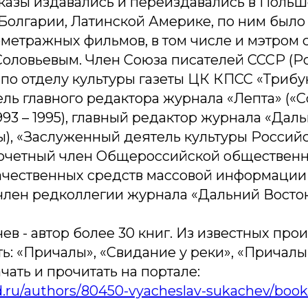
казы издавались и переиздавались в Польш
Болгарии, Латинской Америке, по ним было
ометражных фильмов, в том числе и мэтром
оловьевым. Член Союза писателей СССР (Ро
 по отделу культуры газеты ЦК КПСС «Трибун
тель главного редактора журнала «Лепта» («
1993 – 1995), главный редактор журнала «Дал
оды), «Заслуженный деятель культуры Россий
очетный член Общероссийской обществен
ачественных средств массовой информации
член редколлегии журнала «Дальний Восток
ев - автор более 30 книг. Из известных пр
: «Причалы», «Свидание у реки», «Причалы
чать и прочитать на портале:
id.ru/authors/80450-vyacheslav-sukachev/book