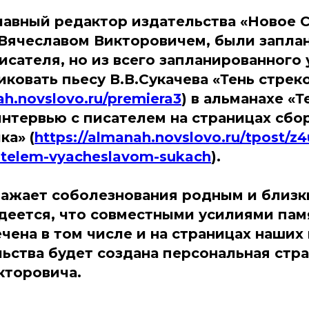
главный редактор издательства «Новое 
 Вячеславом Викторовичем, были запла
исателя, но из всего запланированного
ковать пьесу В.В.Сукачева «Тень стрек
ah.novslovo.ru/premiera3
) в альманахе «
интервью с писателем на страницах сбо
ка» (
https://almanah.novslovo.ru/tpost/z4
satelem-vyacheslavom-sukach
).
ажает соболезнования родным и близк
адеется, что совместными усилиями пам
чена в том числе и на страницах наших
льства будет создана персональная стр
кторовича.