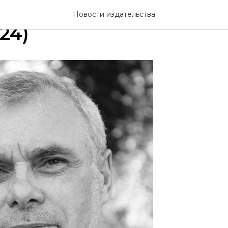
ся писатель Вячеслав 
Новости издательства
24)