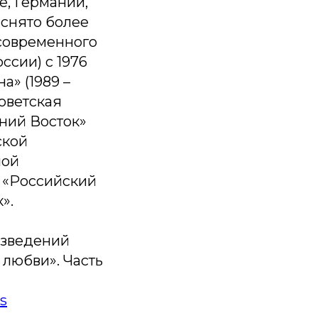
е, Германии,
 снято более
 современного
ссии) с 1976
а» (1989 –
Советская
ьний Восток»
ской
ной
 «Российский
».
оизведений
 любви». Часть
s