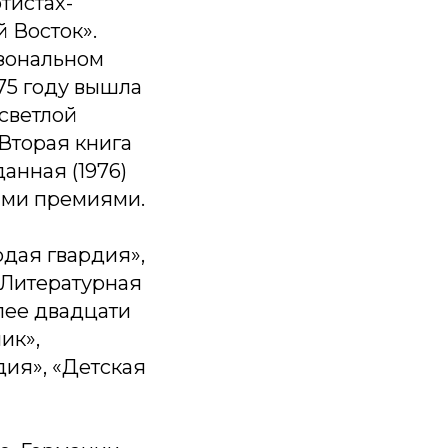
тистах-
 Восток».
 зональном
75 году вышла
 светлой
Вторая книга
анная (1976)
ыми премиями.
дая гвардия»,
«Литературная
лее двадцати
ик»,
дия», «Детская