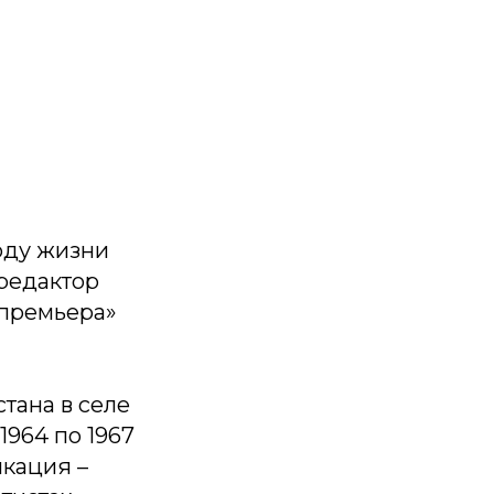
оду жизни
редактор
 премьера»
тана в селе
1964 по 1967
икация –