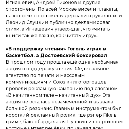
Игнашевич, Андрей Тихонов и другие
спортсмены. По всей Москве висели плакаты,
на которых спортсмены держали в руках книги.
Леонид Слуцкий публично декламировал
стихи, а Игнашевич утверждал, что «читать
книги так же важно, как читать игру»…
«В поддержку чтения» Гоголь играл в
баскетбол, а Достоевский боксировал
В прошлом году прошла ещё одна необычная
акция в поддержку чтения. Федеральное
агентство по печати и массовым
коммуникациям и Союз книготорговцев
провели рекламную кампанию под слоганом
«В начитанном теле – начитанный дух». Эта
акция не осталась незамеченной и вызвала
большой резонанс. Главным инструментом был
короткий рекламный ролик, где рэпер Fike в
гриме, бакенбардах а-ля Пушкин и спортивном
костюме читает речёвку, призывая всех