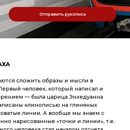
Отправить рукопись
АХА
аются сложить образы и мысли в
Первый человек, который написал и
орением — была царица Энхедуанна
и написаны клинописью на глиняных
ловатые линии. А вообще мы знаем с
нно нарисованные «точки и линии», т.е.
ого человека стал началом отсчета