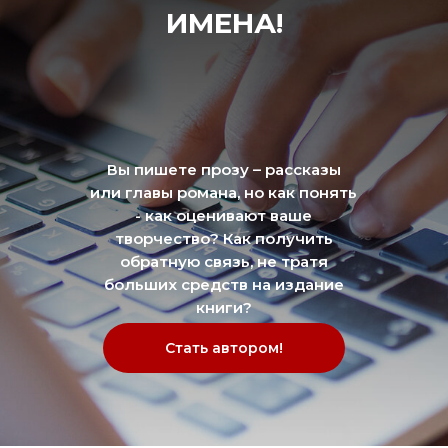
ИМЕНА!
Вы пишете прозу – рассказы
или главы романа, но как понять
- как оценивают ваше
творчество? Как получить
обратную связь, не тратя
больших средств на издание
книги?
Стать автором!