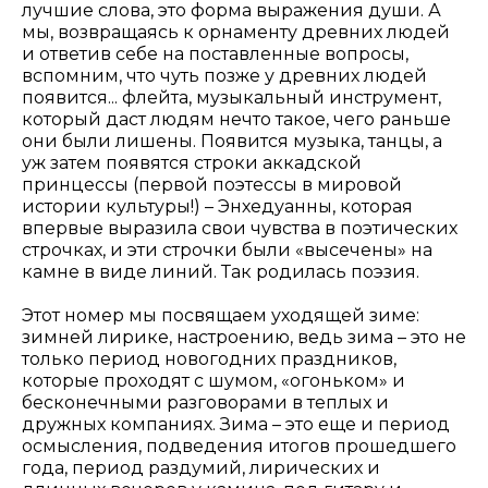
лучшие слова, это форма выражения души. А
мы, возвращаясь к орнаменту древних людей
и ответив себе на поставленные вопросы,
вспомним, что чуть позже у древних людей
появится... флейта, музыкальный инструмент,
который даст людям нечто такое, чего раньше
они были лишены. Появится музыка, танцы, а
уж затем появятся строки аккадской
принцессы (первой поэтессы в мировой
истории культуры!) – Энхедуанны, которая
впервые выразила свои чувства в поэтических
строчках, и эти строчки были «высечены» на
камне в виде линий. Так родилась поэзия.
Этот номер мы посвящаем уходящей зиме:
зимней лирике, настроению, ведь зима – это не
только период новогодних праздников,
которые проходят с шумом, «огоньком» и
бесконечными разговорами в теплых и
дружных компаниях. Зима – это еще и период
осмысления, подведения итогов прошедшего
года, период раздумий, лирических и