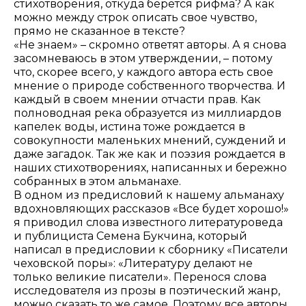
стихотворения, откуда берется рифма? А как
можно между строк описать свое чувство,
прямо не сказанное в тексте?
«Не знаем» – скромно ответят авторы. А я снова
засомневаюсь в этом утверждении, – потому
что, скорее всего, у каждого автора есть свое
мнение о природе собственного творчества. И
каждый в своем мнении отчасти прав. Как
полноводная река образуется из миллиардов
капелек воды, истина тоже рождается в
совокупности маленьких мнений, суждений и
даже загадок. Так же как и поэзия рождается в
наших стихотворениях, написанных и бережно
собранных в этом альманахе.
В одном из предисловий к нашему альманаху
вдохновляющих рассказов «Все будет хорошо!»
я приводил слова известного литературоведа
и публициста Семена Букчина, который
написал в предисловии к сборнику «Писатели
чеховской поры»: «Литературу делают не
только великие писатели». Перенося слова
исследователя из прозы в поэтический жанр,
можно сказать то же самое. Поэтому все авторы,