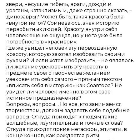
звери, несущие гибель, враги, дожди и
ураганы, катаклизмы и, даже страшно сказать, –
динозавры? Может быть, такая красота была
«внутри него»? Сомневаюсь, зная историю
первобытных людей. Красоту внутри себя
человек еще не ощущал, но у него уже была
потребность в «красивом».
Где же увидел человек эту первозданную
красоту, которую захотел изобразить своими
руками? И если хотел изобразить, – не являлось
ли желание увековечить эту красоту в
предмете своего творчества желанием
увековечить себя самого – прямым текстом
«вписать себя в историю» как Соавтора? Не
увидел ли человек именно в этом свое
истинное предназначение?
Вопросы, вопросы… Но все, кто занимаемся
творчеством, должны задавать себе подобные
вопросы. Откуда приходят к людям такие
волшебные, изумительные и точные слова?
Откуда приходят яркие метафоры, эпитеты, в
конце концов, как рождается ритм