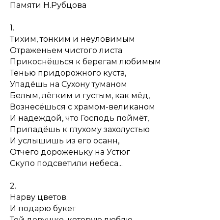
Памяти Н.Рубцова
1.
Тихим, тонким и неуловимым
Отраженьем чистого листа
Прикоснёшься к берегам любимым
Тенью придорожного куста,
Упадёшь на Сухону туманом
Белым, лёгким и густым, как мёд,
Вознесёшься с храмом-великаном
И надеждой, что Господь поймёт,
Припадёшь к глухому захолустью
И услышишь из его осанн,
Отчего дороженьку на Устюг
Скупо подсветили небеса...
2.
Нарву цветов.
И подарю букет
Той девушке, которую люблю.