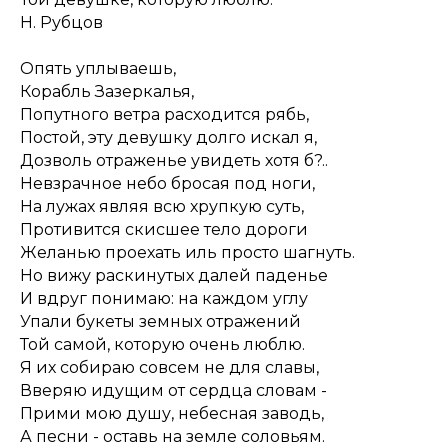
Н. Рубцов
Опять уплываешь,
Корабль Зазеркалья,
Попутного ветра расходится рябь,
Постой, эту девушку долго искал я,
Дозволь отраженье увидеть хотя б?..
Невзрачное небо бросая под ноги,
На лужах являя всю хрупкую суть,
Противится скисшее тело дороги
Желанью проехать иль просто шагнуть.
Но вижу раскинутых далей паденье
И вдруг понимаю: на каждом углу
Упали букеты земных отражений
Той самой, которую очень люблю.
Я их собираю совсем не для славы,
Вверяю идущим от сердца словам -
Прими мою душу, небесная заводь,
А песни - оставь на земле соловьям.