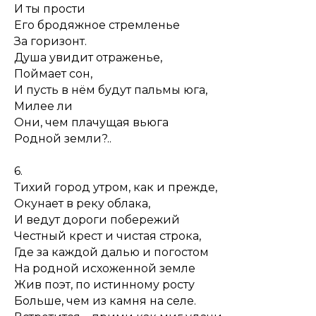
И ты прости
Его бродяжное стремленье
За горизонт.
Душа увидит отраженье,
Поймает сон,
И пусть в нём будут пальмы юга,
Милее ли
Они, чем плачущая вьюга
Родной земли?..
6.
Тихий город утром, как и прежде,
Окунает в реку облака,
И ведут дороги побережий
Честный крест и чистая строка,
Где за каждой далью и погостом
На родной исхоженной земле
Жив поэт, по истинному росту
Больше, чем из камня на селе.