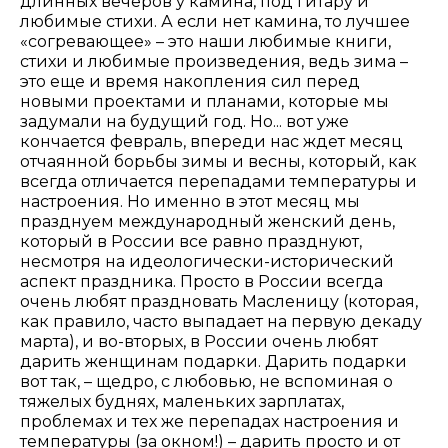
длинных вечеров у камина, под гитару и
любимые стихи. А если нет камина, то лучшее
«согревающее» – это наши любимые книги,
стихи и любимые произведения, ведь зима –
это еще и время накопления сил перед
новыми проектами и планами, которые мы
задумали на будущий год. Но... вот уже
кончается февраль, впереди нас ждет месяц
отчаянной борьбы зимы и весны, который, как
всегда отличается перепадами температуры и
настроения. Но именно в этот месяц мы
празднуем международный женский день,
который в России все равно празднуют,
несмотря на идеологически-исторический
аспект праздника. Просто в России всегда
очень любят праздновать Масленицу (которая,
как правило, часто выпадает на первую декаду
марта), и во-вторых, в России очень любят
дарить женщинам подарки. Дарить подарки
вот так, – щедро, с любовью, не вспоминая о
тяжелых буднях, маленьких зарплатах,
проблемах и тех же перепадах настроения и
температуры (за окном!) – дарить просто и от