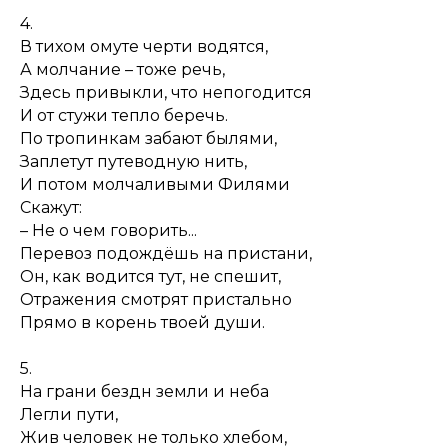
4.
В тихом омуте черти водятся,
А молчание – тоже речь,
Здесь привыкли, что непогодится
И от стужи тепло беречь.
По тропинкам забают былями,
Заплетут путеводную нить,
И потом молчаливыми Филями
Скажут:
– Не о чем говорить...
Перевоз подождёшь на пристани,
Он, как водится тут, не спешит,
Отражения смотрят пристально
Прямо в корень твоей души.
5.
На грани бездн земли и неба
Легли пути,
Жив человек не только хлебом,