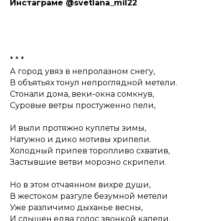
Инстаграме @svetlana_mil22
* * *
А город увяз в непролазном снегу,
В объятьях тонул непроглядной метели.
Стонали дома, веки-окна сомкнув,
Суровые ветры простуженно пели,
И выли протяжно куплеты зимы,
Натужно и дико мотивы хрипели.
Холодный припев торопливо схватив,
Застывшие ветви морозно скрипели.
Но в этом отчаянном вихре души,
В жестоком разгуле безумной метели
Уже различимо дыханье весны,
И слышен едва голос звонкой капели.