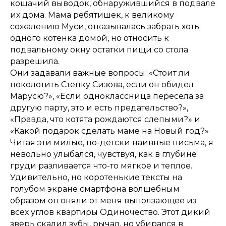
кошачий выводок, обнаружившийся в подвале
их дома. Мама ребятишек, к великому
сожалению Муси, отказывалась забрать хоть
одного котенка домой, но относить к
подвальному окну остатки пищи со стола
разрешила.
Они задавали важные вопросы: «Стоит ли
поколотить Степку Сизова, если он обидел
Марусю?», «Если одноклассница пересела за
другую парту, это и есть предательство?»,
«Правда, что котята рождаются слепыми?» и
«Какой подарок сделать маме на Новый год?»
Читая эти милые, по-детски наивные письма, я
невольно улыбался, чувствуя, как в глубине
груди разливается что-то мягкое и теплое.
Удивительно, но коротенькие тексты на
голубом экране смартфона волшебным
образом отгоняли от меня выползающее из
всех углов квартиры Одиночество. Этот дикий
зверь скалил зубы, рычал, но убирался в