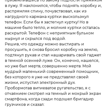
приземлившись по закону подлости прямиком
в лужу. Я наклонился, чтобы поднять коробку и,
распрямляя спину, почувствовал, как из
нагрудного кармана куртки выскользнул
телефон. Если бы я застегнул куртку! Но в
машине было тепло, и молния куртки осталась
раскрытой. Телефон с неприятным бульком
нырнул и скрылся под водой.
Решив, что одежду можно выстирать и
просушить, я снова бросил коробку на землю,
подтянул рукав и стал нашаривать свой гаджет
в темной осенней луже. Он, конечно, нашелся,
но уже был мертв, совершенно мертв. Мой
мудрый маленький современный помощник,
без которого я уже не представлял своей
жизни, испустил электронный дух.
Пробормотав витиеватое ругательство, я с
отчаянием смотрел на темный и мокрый экран
смартфона, когда сзади подошел бригадир
грузчиков и сказал: