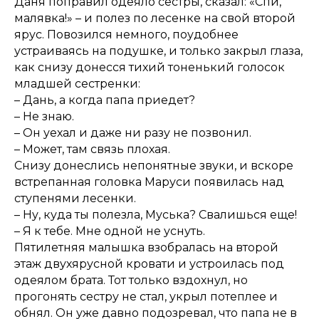
Даня поправил одеяло сестры, сказал: «Спи,
малявка!» – и полез по лесенке на свой второй
ярус. Повозился немного, поудобнее
устраиваясь на подушке, и только закрыл глаза,
как снизу донесся тихий тоненький голосок
младшей сестренки:
– Дань, а когда папа приедет?
– Не знаю.
– Он уехал и даже ни разу не позвонил.
– Может, там связь плохая.
Снизу донеслись непонятные звуки, и вскоре
встрепанная головка Маруси появилась над
ступенями лесенки.
– Ну, куда ты полезла, Муська? Свалишься еще!
– Я к тебе. Мне одной не уснуть.
Пятилетняя малышка взобралась на второй
этаж двухярусной кровати и устроилась под
одеялом брата. Тот только вздохнул, но
прогонять сестру не стал, укрыл потеплее и
обнял. Он уже давно подозревал, что папа не в