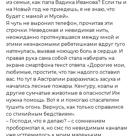
из семьи, как папа Вадика Иванова? Если ты и
на Новый год не приедешь, я не знаю, что
будет с мамой и Мусей».
Я чуть не выронил телефон, прочитав эти
строчки. Неведомая и невидимая нить,
неожиданно протянувшаяся между мной и
этими незнакомыми ребятишками вдруг туго
натянулась, вызвав ноющую боль в сердце. И
правая рука сама собой стала набирать на
экране смартфона текст ответа: «Дорогие мои,
любимые, простите, что так надолго оставил
вас. Но тут в Австралии разразилась засуха и
начались лесные пожары. Кенгуру, коалы и
другие сумчатые животные в опасности! Им
нужна помощь. Вот я и помогаю спасателям
тушить огонь. Вернусь, как только справимся
со стихийным бедствием».
– Господи, что я делаю? – с сомнением
пробормотал я, но смс по невидимым каналам
уже устремилось к моим маленьким