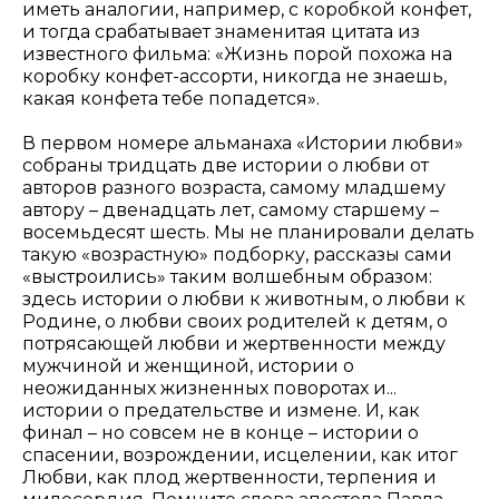
иметь аналогии, например, с коробкой конфет,
и тогда срабатывает знаменитая цитата из
известного фильма: «Жизнь порой похожа на
коробку конфет-ассорти, никогда не знаешь,
какая конфета тебе попадется».
В первом номере альманаха «Истории любви»
собраны тридцать две истории о любви от
авторов разного возраста, самому младшему
автору – двенадцать лет, самому старшему –
восемьдесят шесть. Мы не планировали делать
такую «возрастную» подборку, рассказы сами
«выстроились» таким волшебным образом:
здесь истории о любви к животным, о любви к
Родине, о любви своих родителей к детям, о
потрясающей любви и жертвенности между
мужчиной и женщиной, истории о
неожиданных жизненных поворотах и...
истории о предательстве и измене. И, как
финал – но совсем не в конце – истории о
спасении, возрождении, исцелении, как итог
Любви, как плод жертвенности, терпения и