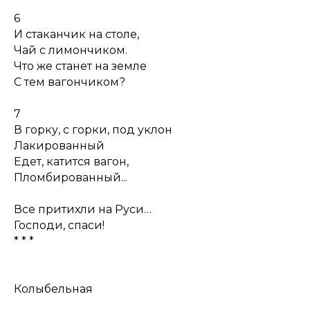
6
И стаканчик на столе,
Чай с лимончиком.
Что же станет на земле
С тем вагончиком?
7
В горку, с горки, под уклон
Лакированный
Едет, катится вагон,
Пломбированный...
Все притихли на Руси…
Господи, спаси!
* * *
Колыбельная