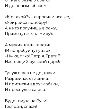
От него разило брагой
И дешевым табаком.
«Кто такой?» – спросили все же, –
«Убирайся подобру!
А не то получишь в рожу,
Прямо тут же, на миру!»
А мужик тогда ответил
(И попробуй тут ударь!):
«Ну-ка, тихо! Петр я. Третий!
Настоящий русский царь!»
Тут уж стало не до драки,
Разразилась тишина.
И притихли вдруг собаки,
И проснулся сатана.
Будет смута на Руси!
Господи, спаси!