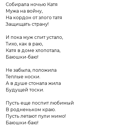
Собирала ночью Катя
Мужа на войну,
На кордон от злого татя
Защищать страну!
И пока муж спит устало,
Тихо, как в раю,
Катя в доме хлопотала,
Баюшки-баю!
Не забыла, положила
Теплые носки.
А в душе стонала жила
Будущей тоски.
Пусть еще поспит любимый
В родненьком краю.
Пусть летают пули мимо!
Баюшки-баю!