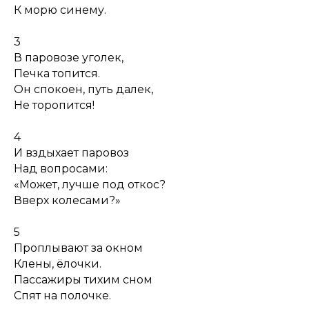
К морю синему.
3
В паровозе уголек,
Печка топится.
Он спокоен, путь далек,
Не торопится!
4
И вздыхает паровоз
Над вопросами:
«Может, лучше под откос?
Вверх колесами?»
5
Проплывают за окном
Клены, ёлочки.
Пассажиры тихим сном
Спят на полочке.