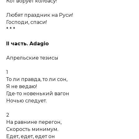
Кот ворует колбасу!
Любят праздник на Руси!
Господи, спаси!
* * *
II часть. Adagio
Апрельские тезисы
1
То ли правда, то ли сон,
Я не ведаю!
Где-то новенький вагон
Ночью следует.
2
На равнине перегон,
Скорость минимум.
Едет, едет, едет он