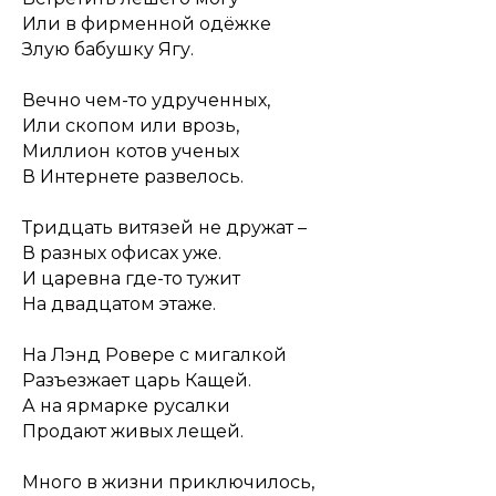
Или в фирменной одёжке
Злую бабушку Ягу.
Вечно чем-то удрученных,
Или скопом или врозь,
Миллион котов ученых
В Интернете развелось.
Тридцать витязей не дружат –
В разных офисах уже.
И царевна где-то тужит
На двадцатом этаже.
На Лэнд Ровере с мигалкой
Разъезжает царь Кащей.
А на ярмарке русалки
Продают живых лещей.
Много в жизни приключилось,