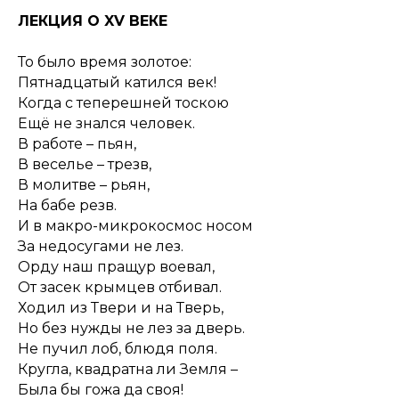
ЛЕКЦИЯ О XV ВЕКЕ
То было время золотое:
Пятнадцатый катился век!
Когда с теперешней тоскою
Ещё не знался человек.
В работе – пьян,
В веселье – трезв,
В молитве – рьян,
На бабе резв.
И в макро-микрокосмос носом
За недосугами не лез.
Орду наш пращур воевал,
От засек крымцев отбивал.
Ходил из Твери и на Тверь,
Но без нужды не лез за дверь.
Не пучил лоб, блюдя поля.
Кругла, квадратна ли Земля –
Была бы гожа да своя!