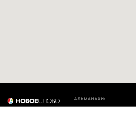
АЛЬМАНАХИ:
«Новое Слово»
«Рассказ»
«Все будет хорошо!»
«Линии»