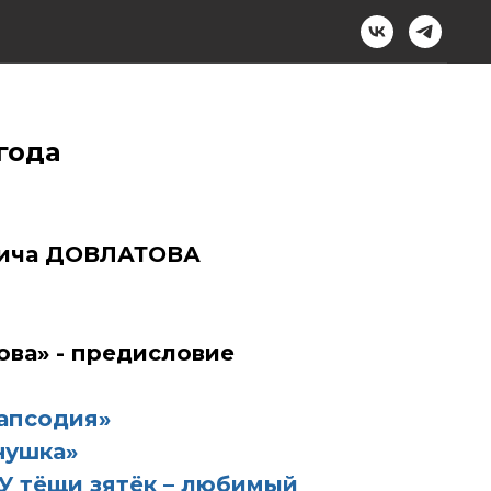
года
овича ДОВЛАТОВА
ова» - предисловие
апсодия»
нушка»
«У тёщи зятёк – любимый