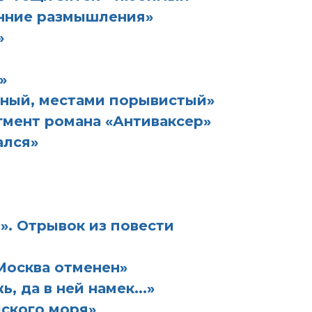
енние размышления»
»
»
дный, местами порывистый»
мент романа «Антиваксер»
ался»
». Отрывок из повести
Москва отменен»
 да в ней намек...»
йского моря»