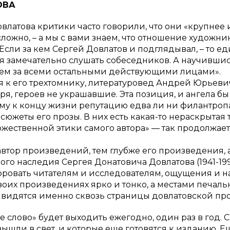
ОВА
влатова критики часто говорили, что они «крупнее и
ложно, – а мы с вами знаем, что отношение художни
Если за кем Сергей Довлатов и подглядывал, – то е
 замечательно слушать собеседников. А научившись, 
 чем за всеми остальными действующими лицами».
я к его трехтомнику, литературовед Андрей Юрьеви
ря, героев не украшавшие. Эта позиция, и ангела бы
му к концу жизни репутацию едва ли ни филантроп
сюжеты его прозы. В них есть какая-то нераскрытая
дожественной этики самого автора» — так продолжае
автор произведений, тем глубже его произведения, 
ого наследия Сергея Донатовича Довлатова (1941-19
ровать читателям и исследователям, ощущения и н
воих произведениях ярко и тонко, а местами печаль
 видятся именно сквозь страницы довлатовской про
е слово» будет выходить ежегодно, один раз в год. 
ышли в свет, и которые еще готовятся к изданию.