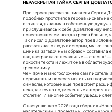
НЕРАСКРЫТАЯ ТАЙНА СЕРГЕЯ ДОВЛАТ
Про героев рассказов писателя Сергея До
подобных прототипов героев «искать не с
его «вглядывания в собственную душу». «
прислушиваясь к себе, Довлатов научился
повествователем всегда грехов больше,
Так писал о Довлатове автор предислови
рассказывал о людях истории, мягко гово
циника, загадочным образом составила е
лад настраивают печальные — сплошь! — 
яркости текста и лежит она в области ху
трехтомнику.
Чем ярче и многосложнее сам писатель, 
перечитать и переосмыслить из творческ
символы, которые еще предстоит расшиф
века, так точно подмеченные автором в с
столетия. И многие события ушедших лет
С наступающего 2026 года сборник «Ново
издательскими проектами, которые уже в