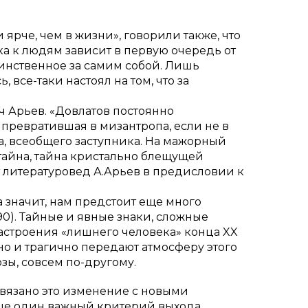
 ярче, чем в жизни», говорили также, что
ка к людям зависит в первую очередь от
динственное за самим собой. Лишь
все-таки настоял на том, что за
ч Арьев. «Довлатов постоянно
 превратившая в мизантропа, если не в
а, всеобщего заступника. На мажорный
 тайна, тайна кристально блещущей
т литературовед А.Арьев в предисловии к
а значит, нам предстоит еще много
90). Тайные и явные знаки, сложные
астроения «лишнего человека» конца XX
но и трагично передают атмосферу этого
зы, совсем по-другому.
Связано это изменение с новыми
 Еще один важный критерий выхода