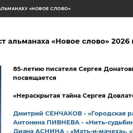
АЛЬМАНАХУ «НОВОЕ СЛОВО»
ст альманаха «Новое слово» 2026 
85-летию писателя Сергея Донат
посвящается
«Нераскрытая тайна Сергея Довлат
Дмитрий СЕНЧАКОВ - «Городская р
Антонина ПИВНЕВА - «Нить-судьби
Диана АСНИНА - «Мать-и-мачеха», 