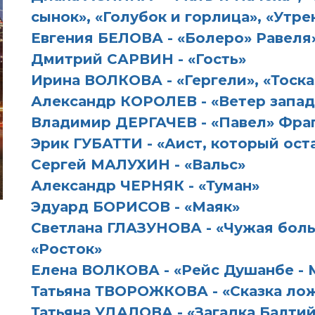
сынок», «Голубок и горлица», «Утр
Евгения БЕЛОВА - «Болеро» Равеля
Дмитрий САРВИН - «Гость»
Ирина ВОЛКОВА - «Гергели», «Тоска
Александр КОРОЛЕВ - «Ветер запа
Владимир ДЕРГАЧЕВ - «Павел» Фраг
Эрик ГУБАТТИ - «Аист, который ост
Сергей МАЛУХИН - «Вальс»
Александр ЧЕРНЯК - «Туман»
Эдуард БОРИСОВ - «Маяк»
Светлана ГЛАЗУНОВА - «Чужая боль
«Росток»
Елена ВОЛКОВА - «Рейс Душанбе - 
Татьяна ТВОРОЖКОВА - «Сказка ложь,
Татьяна УДАЛОВА - «Загадка Балти