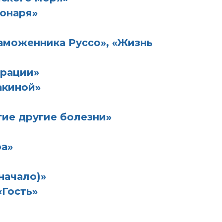
фонаря»
аможенника Руссо», «Жизнь
грации»
акиной»
ие другие болезни»
а»
начало)»
«Гость»