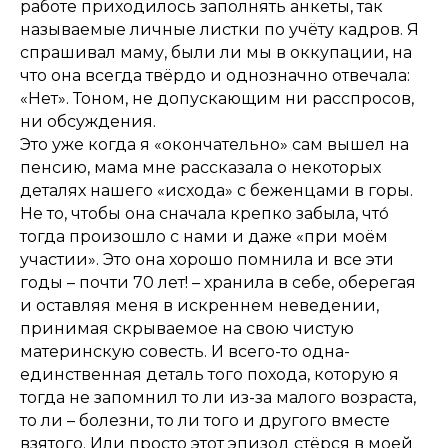
работе приходилось заполнять анкеты, так
называемые личные листки по учёту кадров. Я
спрашивал маму, были ли мы в оккупации, на
что она всегда твёрдо и однозначно отвечала:
«Нет». Тоном, не допускающим ни расспросов,
ни обсуждения.
Это уже когда я «окончательно» сам вышел на
пенсию, мама мне рассказала о некоторых
деталях нашего «исхода» с беженцами в горы.
Не то, чтобы она сначала крепко забыла, что́
тогда произошло с нами и даже «при моём
участии». Это она хорошо помнила и все эти
годы – почти 70 лет! – хранила в себе, оберегая
и оставляя меня в искреннем неведении,
принимая скрываемое на свою чистую
материнскую совесть. И всего-то одна-
единственная деталь того похода, которую я
тогда не запомнил то ли из-за малого возраста,
то ли – болезни, то ли того и другого вместе
взятого. Или просто этот эпизод стёрся в моей