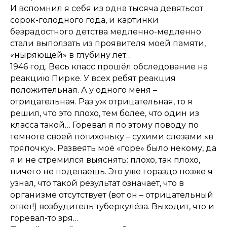
И вспомнил я себя из одна тысяча девятьсот
сорок-голодного года, и картинки
безрадостного детства медленно-медленно
стали выползать из проявителя моей памяти,
«ныряющей» в глубину лет…
1946 год. Весь класс прошёл обследование на
реакцию Пирке. У всех ребят реакция
положительная. А у одного меня –
отрицательная. Раз уж отрицательная, то я
решил, что это плохо, тем более, что один из
класса такой… Горевал я по этому поводу по
темноте своей потихоньку – сухими слезами «в
тряпочку». Развеять моё «горе» было некому, да
я и не стремился выяснять: плохо, так плохо,
ничего не поделаешь. Это уже гораздо позже я
узнал, что такой результат означает, что в
организме отсутствует (вот он – отрицательный
ответ!) возбудитель туберкулёза. Выходит, что и
горевал-то зря…