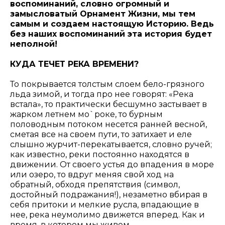
воспоминаний, словно огромный и
замысловатый Орнамент Жизни, мы тем
самым и создаем настоящую Историю. Ведь
без наших воспоминаний эта история будет
неполной!
КУДА ТЕЧЕТ РЕКА ВРЕМЕНИ?
То покрывается толстым слоем бело-грязного
льда зимой, и тогда про нее говорят: «Река
встала», то практически бесшумно застывает в
жарком летнем мо`роке, то бурным
половодным потоком несется ранней весной,
сметая все на своем пути, то затихает и еле
слышно журчит-перекатывается, словно ручей;
как известно, реки постоянно находятся в
движении. От своего устья до впадения в море
или озеро, то вдруг меняя свой ход на
обратный, обходя препятствия (символ,
достойный подражания!), незаметно вбирая в
себя притоки и мелкие русла, впадающие в
нее, река неумолимо движется вперед. Как и
время, в котором мы живем.