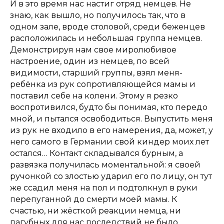
И в это время нас настиг отряд немцев. Не
знаю, как вышло, но получилось так, что в
одном зале, вроде столовой, среди беженцев
расположилась и небольшая группа немцев.
Демонстрируя нам свое миролюбивое
настроение, один из немцев, по всей
видимости, старший группы, взял меня-
ребёнка из рук сопротивляющейся мамы и
поставил себе на колени. Этому я резко
воспротивился, будто бы понимая, кто передо
мной, и пытался освободиться. Выпустить меня
из рук не входило в его намерения, да, может, у
него самого в Германии свой киндер моих лет
остался… Контакт складывался бурным, а
развязка получилась моментальной: я своей
ручонкой со злостью ударил его по лицу, он тут
же ссадил меня на пол и подтолкнул в руки
перепуганной до смерти моей мамы. К
счастью, ни жёсткой реакции немца, ни
пагубных для нас последствий не было.