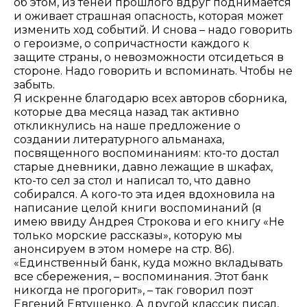
об этом, из теней прошлого вдруг поднимается
и оживает страшная опасность, которая может
изменить ход событий. И снова – надо говорить
о героизме, о сопричастности каждого к
защите страны, о невозможности отсидеться в
стороне. Надо говорить и вспоминать. Чтобы не
забыть.
Я искренне благодарю всех авторов сборника,
которые два месяца назад так активно
откликнулись на наше предложение о
создании литературного альманаха,
посвященного воспоминаниям: кто-то достал
старые дневники, давно лежащие в шкафах,
кто-то сел за стол и написал то, что давно
собирался. А кого-то эта идея вдохновила на
написание целой книги воспоминаний (я
имею ввиду Андрея Строкова и его книгу «Не
только морские рассказы», которую мы
анонсируем в этом номере на стр. 86).
«Единственный банк, куда можно вкладывать
все сбережения, – воспоминания. Этот банк
никогда не прогорит», – так говорил поэт
Евгений Евтушенко. А другой классик писал,