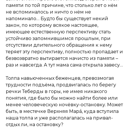
памяти по той причине, что столько лет о нём
не вспоминалось и ничто о нём не
напоминало… Будто бы существует некий
закон, по которому всякое настоящее,
имеющее естественную перспективу стать
устойчиво запомнившимся прошлым, при
отсутствии длительного обращения к нему
теряет эту перспективу, полностью пропадает и
безвозвратно вытирается начисто из памяти –
раз и навсегда. А тут мама сама открыла завесу…
Толпа навьюченных беженцев, превозмогая
трудности подъёма, продвигалась по берегу
речки Теберды в горы, не имея никакого
понятия, где было бы можно найти более или
менее человеческую ночёвку-остановку. Может
быть, в местечке Верхняя Марá, куда вступила
наша толпа и уже располагалась на привал-
отдых ли, на остановку?