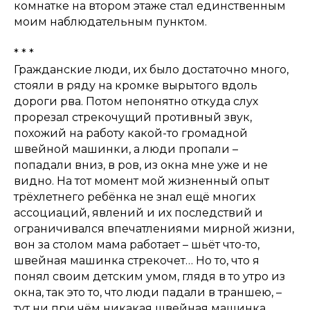
комнатке на втором этаже стал единственным
моим наблюдательным пунктом.
* * *
Гражданские люди, их было достаточно много,
стояли в ряду на кромке вырытого вдоль
дороги рва. Потом непонятно откуда слух
прорезал стрекочущий противный звук,
похожий на работу какой-то громадной
швейной машинки, а люди пропали –
попадали вниз, в ров, из окна мне уже и не
видно. На тот момент мой жизненный опыт
трёхлетнего ребёнка не знал ещё многих
ассоциаций, явлений и их последствий и
ограничивался впечатлениями мирной жизни,
вон за столом мама работает – шьёт что-то,
швейная машинка стрекочет… Но то, что я
понял своим детским умом, глядя в то утро из
окна, так это то, что люди падали в траншею, –
тут ни при чём никакая швейная машинка…