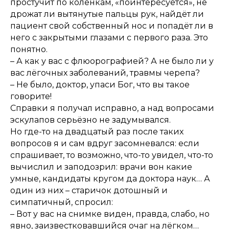
простучит по коленкам, «поинтересуется», не
дрожат ли вытянутые пальцы рук, найдёт ли
пациент свой собственный нос и попадёт ли в
него с закрытыми глазами с первого раза. Это
понятно.
– А как у вас с флюорографией? А не было ли у
вас лёгочных заболеваний, травмы черепа?
– Не было, доктор, упаси Бог, что вы такое
говорите!
Справки я получал исправно, а над вопросами
эскулапов серьёзно не задумывался.
Но где-то на двадцатый раз после таких
вопросов я и сам вдруг засомневался: если
спрашивает, то возможно, что-то увидел, что-то
вычислил и заподозрил: врачи вон какие
умные, кандидаты кругом да доктора наук… А
один из них – старичок дотошный и
симпатичный, спросил:
– Вот у вас на снимке виден, правда, слабо, но
явно, заизвестковавшийся очаг на лёгком…