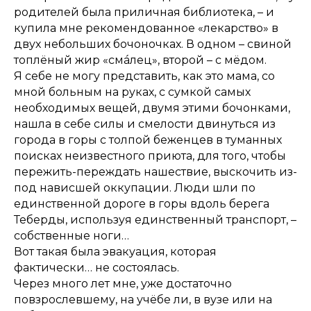
родителей была приличная библиотека, – и
купила мне рекомендованное «лекарство» в
двух небольших бочоночках. В одном – свиной
топлёный жир «смáлец», второй – с мёдом.
Я себе не могу представить, как это мама, со
мной больным на руках, с сумкой самых
необходимых вещей, двумя этими бочонками,
нашла в себе силы и смелости двинуться из
города в горы с толпой беженцев в туманных
поисках неизвестного приюта, для того, чтобы
пережить-переждать нашествие, выскочить из-
под нависшей оккупации. Люди шли по
единственной дороге в горы вдоль берега
Теберды, используя единственный транспорт, –
собственные ноги…
Вот такая была эвакуация, которая
фактически… не состоялась.
Через много лет мне, уже достаточно
повзрослевшему, на учёбе ли, в вузе или на