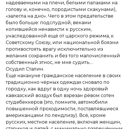
надеваемыми на плечи, белыми папахами на
голову и, конечно, породистыми скакунами),
«залегла на дно». Чего в этом предательстве
было больше: подспудной, веками
копившейся ненависти к русским,
унаследованной ещё от царского режима, к
Советскому Союзу, или национальной боязни
противостоять врагу исключительно из
желания сохранить и без того малочисленный
собственный этнос, не мне судить…
Осудил Сталин.
Ещё накануне гражданское население в своих
традиционно чёрных одеждах сновало по
городку, как вдруг в одну ночь здоровый
кавказский воздух был взрезан рёвом сотен
студебеккеров (это, помните, автомобили
повышенной проходимости, поставлявшиеся
американцами по лендлизу). Всё, кроме
русских, местное население, включая женщин,
стариков и детей, с минимально разрешённым