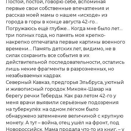
Постой, постой, говорю себе, вспоминая
первые свои собственные впечатления и
рассказ моей мамы о нашем «исходе» из
города в горы в конце августа 42-го…
Погружаюсь ещё глубже… Когда мне было лет…
три полных года, но память моя крепко-
накрепко отпечатала первые картины военного
времени… Память детских лет, видимо, не в
силах сохранить все события в их
действительной последовательности, остались
лишь некие фрагменты в разрозненных, но
незабываемых кадрах.
Северный Кавказ, предгорья Эльбруса, уютный
и живописный городок Микоян-Шахар на
берегу речки Теберды. Как раз летом 42-го у
меня врачи выявили серьёзные подозрения
на туберкулёз: на одном лёгком было
обнаружено затемнение величиной с крупную
монету. А тут – война, отец ушёл на фронт, под
Новороссийск. Мама продала что-то из книг, – у