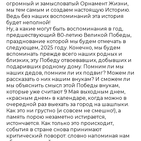
огромный и замысловатый Орнамент Жизни,
мы тем самым и создаем настоящую Историю.
Ведь без наших воспоминаний эта история
будет неполной!
Ну, а какие могут быть воспоминания в год,
предшествующий 80-летию Великой Победы,
празднование которой мы будем отмечать в
следующем, 2025 году. Конечно, мы будем
вспоминать прежде всего наших родных и
близких, эту Победу отвоевавших, добывших и
подаривших родному дому. Помним ли мы
наших дедов, помним ли их подвиг? Можем ли
рассказать о них нашим внукам? И сможем ли
мы объяснить смысл этой Победы внукам,
которые уже считают 9 Мая выходным днем,
«красным днем» в календаре, когда можно в
очередной раз выехать за город на шашлыки.
Как это ни грустно (и совсем не смешно!), а
память порою незаметно истирается,
истончается. Как только это происходит,
события в стране снова принимают
критический поворот: словно напоминая нам