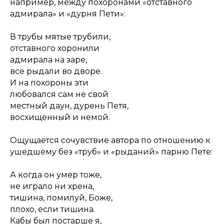
например, между похоронами «отставного
адмирала» и «дурня Пети»:
В трубы мятые трубили,
отставного хоронили
адмирала на заре,
все рыдали во дворе.
И на похороны эти
любовался сам не свой
местный даун, дурень Петя,
восхищенный и немой.
Ощущается сочувствие автора по отношению к
ушедшему без «труб» и «рыданий» парню Пете:
А когда он умер тоже,
не играло ни хрена,
тишина, помилуй, Боже,
плохо, если тишина.
Кабы был постарше я,