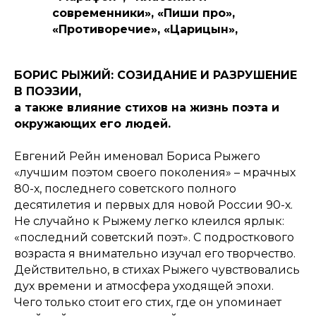
современники», «Пиши про»,
«Противоречие», «Царицын»,
«Фонарь». Печатался в
Новоуральских газетах «Нейва»
БОРИС РЫЖИЙ: СОЗИДАНИЕ И РАЗРУШЕНИЕ
и «Наша городская газета».
В ПОЭЗИИ,
Имеет 5 изданных авторских
а также влияние стихов на жизнь поэта и
сборников. В издательстве
окружающих его людей.
«Новое Слово» в 2025 году
вышла
книга стихов Александра
Евгений Рейн именовал Бориса Рыжего
«Архив звенящей тишины»
.
«лучшим поэтом своего поколения» – мрачных
80-х, последнего советского полного
десятилетия и первых для новой России 90-х.
Не случайно к Рыжему легко клеился ярлык:
«последний советский поэт». С подросткового
возраста я внимательно изучал его творчество.
Действительно, в стихах Рыжего чувствовались
дух времени и атмосфера уходящей эпохи.
Чего только стоит его стих, где он упоминает