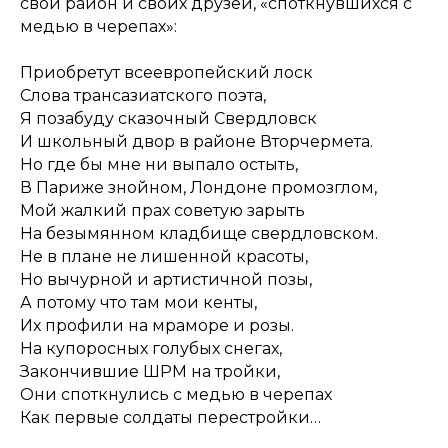
свой район и своих друзей, «споткнувшихся с
медью в черепах»:
Приобретут всеевропейский лоск
Слова трансазиатского поэта,
Я позабуду сказочный Свердловск
И школьный двор в районе Вторчермета.
Но где бы мне ни выпало остыть,
В Париже знойном, Лондоне промозглом,
Мой жалкий прах советую зарыть
На безымянном кладбище свердловском.
Не в плане не лишенной красоты,
Но вычурной и артистичной позы,
А потому что там мои кенты,
Их профили на мраморе и розы.
На купоросных голубых снегах,
Закончившие ШРМ на тройки,
Они споткнулись с медью в черепах
Как первые солдаты перестройки…