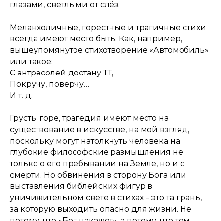
глазами, светлыми от слёз.
Меланхоличные, горестные и трагичные стихи
всегда имеют место быть. Как, например,
вышеупомянутое стихотворение «Автомобиль»
или такое:
С антресолей достану ТТ,
Покручу, поверчу…
И т. д.
Грусть, горе, трагедия имеют место на
существование в искусстве, на мой взгляд,
поскольку могут натолкнуть человека на
глубокие философские размышления не
только о его пребывании на Земле, но и о
смерти. Но обвинения в сторону Бога или
выставления библейских фигур в
уничижительном свете в стихах – это та грань,
за которую выходить опасно для жизни. Не
потому, что «Бог накажет», а потому, что тем