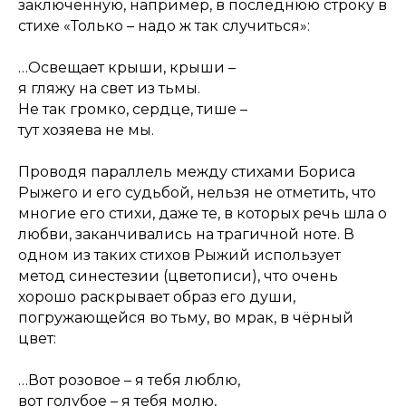
заключённую, например, в последнюю строку в
стихе «Только – надо ж так случиться»:
…Освещает крыши, крыши –
я гляжу на свет из тьмы.
Не так громко, сердце, тише –
тут хозяева не мы.
Проводя параллель между стихами Бориса
Рыжего и его судьбой, нельзя не отметить, что
многие его стихи, даже те, в которых речь шла о
любви, заканчивались на трагичной ноте. В
одном из таких стихов Рыжий использует
метод синестезии (цветописи), что очень
хорошо раскрывает образ его души,
погружающейся во тьму, во мрак, в чёрный
цвет:
…Вот розовое – я тебя люблю,
вот голубое – я тебя молю,