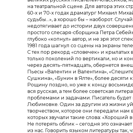
на театральной сцене. Для автора этих 
60-х и 70-х годах драматург Михаил Мих
судьбы…», а хорошо бы – наоборот. Случа
недотягивает до истории двух совершенн
простого слесаря-сборщика Петра Себейк
глубоко «копнул» автор, и не зря этот спе
1981 года шагнул со сцены на экраны тел
С тех пор рекорд «словечек» и крылатых
только поколений по вертикали, но и кон
через десять-пятнадцать, обернется вне
Пьесы «Валентин и Валентина», «Спешите
Сушкина», «Бунин в Ялте», более десяти 
Рощину поздно, но уже к концу восьмиде
вся русская, а тем более советская лите
проблемами и задачами. Писатель будет 
Любимовке. Один за другим из жизни уйд
творчеством, которое они передали нам в
которых звучали такие слова:
«Хороший вы
Не потерять облик – сегодня это означает 
из нас. Говорить языком литературы так