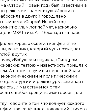
ьма «Старый Новый год» был известный в
здо реже, чем знаменитую «Иронию
забросила в другой город, явно
я в фильме «Старый Новый год» –
омнит фильм, тот поймет, насколько
сцене МХАТа им. А.П.Чехова, а в январе
– фильм хорошо осветил конфликт не
и, конфликт, который чуть позже, лет
отой других.
няк», «Бабушка и внучка», «Синдром
осковских театрах – известность пришла к
лем. А потом… случится перестройка и
еред экономическими и политическими
ре драматургии и режиссуры, семинар в
ристы, и мы останемся с тем
торяли ошибок «рощинских» героев, для
тву. Говорить о том, что волнует каждого
конфликтах: конфликте поколений (ничего