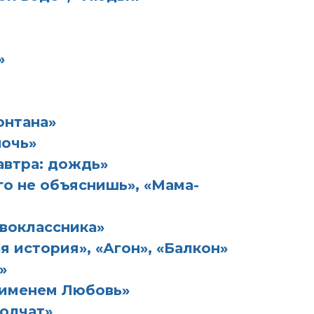
»
онтана»
ночь»
автра: дождь»
го не объяснишь», «Мама-
воклассника»
 история», «Агон», «Балкон»
»
именем Любовь»
олчат»