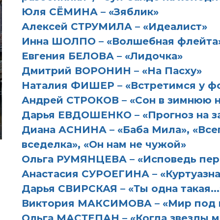
Юля СЁМИНА – «Зяблик»
Алексей СТРУМИЛА – «Идеалист»
Инна ШОЛПО – «Волшебная флейта
Евгения БЕЛОВА – «Лидочка»
Дмитрий ВОРОНИН – «На Пасху»
Наталия ФИШЕР – «Встретимся у ф
Андрей СТРОКОВ – «Сон в зимнюю 
Дарья ЕВДОШЕНКО – «Прогноз на з
Диана АСНИНА – «Баба Мила», «Все
вседелка», «Он нам не чужой»
Ольга РУМЯНЦЕВА – «Исповедь пер
Анастасия СУРОЕГИНА – «Куртуазная
Дарья СВИРСКАЯ – «Ты одна такая...
Виктория МАКСИМОВА – «Мир под 
Ольга МАСТЕПАН – «Когда звезды м