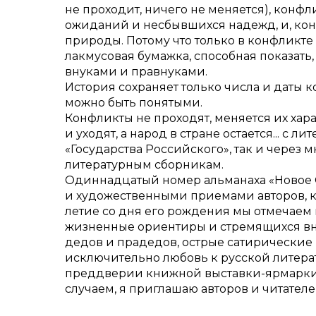
не проходит, ничего не меняется), конф
ожиданий и несбывшихся надежд, и, коне
природы. Потому что только в конфликте 
лакмусовая бумажка, способная показать
внуками и правнуками.
История сохраняет только числа и даты ко
можно быть понятыми.
Конфликты не проходят, меняется их хар
и уходят, а народ в стране остается... с
«Государства Российского», так и через 
литературным сборникам.
Одиннадцатый номер альманаха «Новое 
и художественными приемами авторов, к
летие со дня его рождения мы отмечаем 
жизненные ориентиры и стремящихся вно
дедов и прадедов, острые сатирические
исключительно любовь к русской литерат
преддверии книжной выставки-ярмарки, к
случаем, я приглашаю авторов и читателе