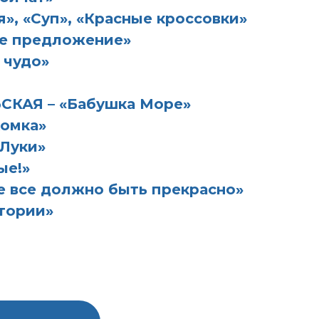
, «Суп», «Красные кроссовки»
ое предложение»
 чудо»
ЬСКАЯ – «Бабушка Море»
омка»
Луки»
ые!»
 все должно быть прекрасно»
тории»