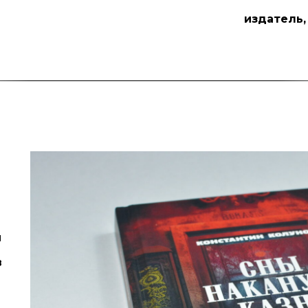
издатель,
й
в