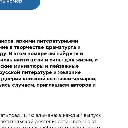
ть номер
анров, яркими литературными
ие в творчестве драматурга и
ду. В этом номере вы найдете и
овь найти цели и силы для жизни, и
еские миниатюры и пейзажные
 русской литературе и желание
еддверии книжной выставки-ярмарки,
зуясь случаем, приглашаем авторов и
жать традицию альманаха: каждый выпуск
ветительской деятельности»: все знают
изведения мы так любим в кинофильмах и