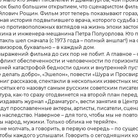
строк было большим открытием, что сценаристом фил
айлович Рощин. Фильм этот теперь показывают гора
йная история подвыпившего врача, которого судьба 
о противоположных взглядов на жизнь эпохи засто
ина и инженера-мещанина Петра Полуорлова. Кто п
ктакль шел сначала (с 1973 года – полный аншлаг!) на 
евизоров, буквально – в каждый дом.
 выражений фильма до сих пор не побит. А главное 
фликт обеспеченности и человечности по горизонтал
шней катастрофой бедности одних и внутренней пуст
 делать добро», «Эшелон», повести «Шура и Просвир
книг рассказов, спектакли в нескольких известных м
сятых его назовут самым русским советским писате
ратура, как-то сразу отодвинется на второй план п
издавать журнал «Драматург», вести занятия в Цент
ут прославленные актеры, артисты, писатели, сцена
 наследство. Наверное – для того, чтобы мы не пов
 народ, мужики. Только облика не теряйте».
не молчать, а говорить, в первую очередь – по сущес
, чтобы каждого услышали. Говорить о сегодняшних 