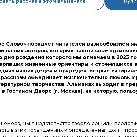
вать рассказ в этом альманахе
Купи
е Слово» порадует читателей разнообразием ж
 наших авторов, которые нашли свое вдохновен
о дня рождения которого мы отмечаем в 2023 го
ерявших жизненные ориентиры и стремящихся вн
уднях наших дедов и прадедов, острые сатирич
е рассказы объединяет исключительно любовь к
тературном творчестве. Альманах выходит в пр
 в Гостином Дворе (г. Москва), на которую, поль
номера, мы в издательстве твердо решили продол
есть в этих посвящениях и определенная доля «прос
о мало кто знает писателей и драматургов, чьи про