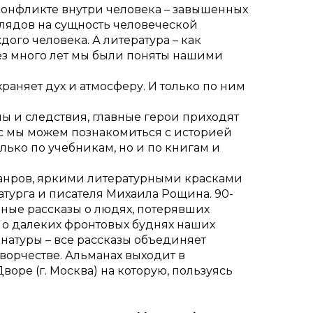
 конфликте внутри человека – завышенных
глядов на сущность человеческой
ого человека. А литература – как
рез много лет мы были поняты нашими
храняет дух и атмосферу. И только по ним
ны и следствия, главные герои приходят
йчас мы можем познакомиться с историей
олько по учебникам, но и по книгам и
анров, яркими литературными красками
турга и писателя Михаила Рощина. 90-
ьные рассказы о людях, потерявших
 о далеких фронтовых буднях наших
натуры – все рассказы объединяет
ворчестве. Альманах выходит в
оре (г. Москва) на которую, пользуясь