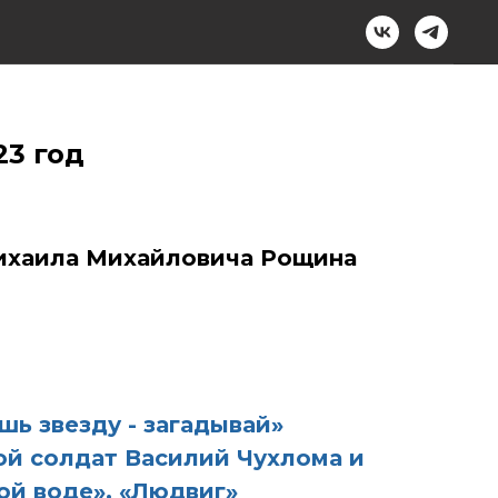
23 год
Михаила Михайловича Рощина
ь звезду - загадывай»
й солдат Василий Чухлома и
ой воде», «Людвиг»