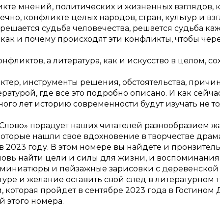
ликте мнений, политических и жизненных взглядов,
чно, конфликте целых народов, стран, культур и вз
решается судьба человечества, решается судьба кажд
, как и почему происходят эти конфликты, чтобы че
нфликтов, а литература, как и искусство в целом, со
актер, инструменты решения, обстоятельства, причи
 литературой, где все это подробно описано. И как се
много лет историю современности будут изучать не т
Слово» порадует наших читателей разнообразием ж
оторые нашли свое вдохновение в творчестве драма
в 2023 году. В этом номере вы найдете и пронзител
вь найти цели и силы для жизни, и воспоминания
 миниатюры и пейзажные зарисовки с деревенской 
уре и желание оставить свой след в литературном т
оторая пройдет в сентябре 2023 года в Гостином Дв
й этого номера.