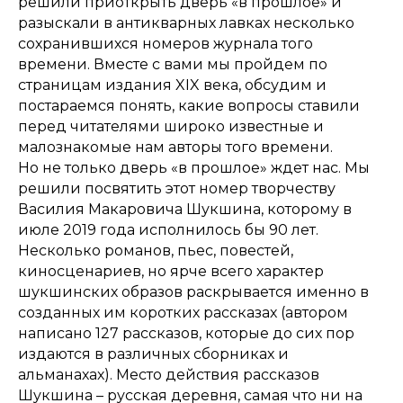
решили приоткрыть дверь «в прошлое» и
разыскали в антикварных лавках несколько
сохранившихся номеров журнала того
времени. Вместе с вами мы пройдем по
страницам издания XIX века, обсудим и
постараемся понять, какие вопросы ставили
перед читателями широко известные и
малознакомые нам авторы того времени.
Но не только дверь «в прошлое» ждет нас. Мы
решили посвятить этот номер творчеству
Василия Макаровича Шукшина, которому в
июле 2019 года исполнилось бы 90 лет.
Несколько романов, пьес, повестей,
киносценариев, но ярче всего характер
шукшинских образов раскрывается именно в
созданных им коротких рассказах (автором
написано 127 рассказов, которые до сих пор
издаются в различных сборниках и
альманахах). Место действия рассказов
Шукшина – русская деревня, самая что ни на