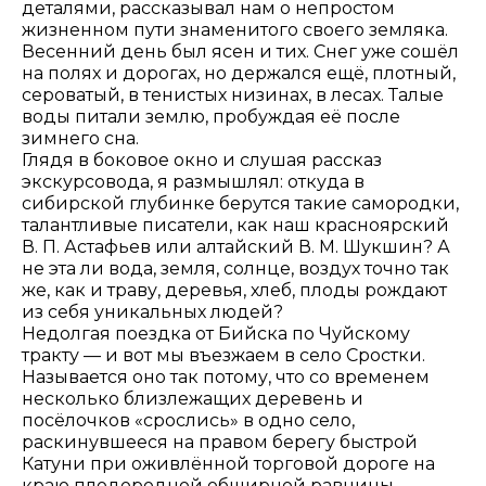
деталями, рассказывал нам о непростом
жизненном пути знаменитого своего земляка.
Весенний день был ясен и тих. Снег уже сошёл
на полях и дорогах, но держался ещё, плотный,
сероватый, в тенистых низинах, в лесах. Талые
воды питали землю, пробуждая её после
зимнего сна.
Глядя в боковое окно и слушая рассказ
экскурсовода, я размышлял: откуда в
сибирской глубинке берутся такие самородки,
талантливые писатели, как наш красноярский
В. П. Астафьев или алтайский В. М. Шукшин? А
не эта ли вода, земля, солнце, воздух точно так
же, как и траву, деревья, хлеб, плоды рождают
из себя уникальных людей?
Недолгая поездка от Бийска по Чуйскому
тракту — и вот мы въезжаем в село Сростки.
Называется оно так потому, что со временем
несколько близлежащих деревень и
посёлочков «срослись» в одно село,
раскинувшееся на правом берегу быстрой
Катуни при оживлённой торговой дороге на
краю плодородной обширной равнины.