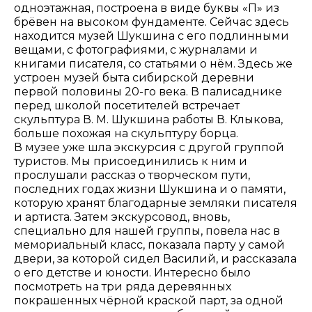
одноэтажная, построена в виде буквы «П» из
брёвен на высоком фундаменте. Сейчас здесь
находится музей Шукшина с его подлинными
вещами, с фотографиями, с журналами и
книгами писателя, со статьями о нём. Здесь же
устроен музей быта сибирской деревни
первой половины 20-го века. В палисаднике
перед школой посетителей встречает
скульптура В. М. Шукшина работы В. Клыкова,
больше похожая на скульптуру борца.
В музее уже шла экскурсия с другой группой
туристов. Мы присоединились к ним и
прослушали рассказ о творческом пути,
последних годах жизни Шукшина и о памяти,
которую хранят благодарные земляки писателя
и артиста. Затем экскурсовод, вновь,
специально для нашей группы, повела нас в
мемориальный класс, показала парту у самой
двери, за которой сидел Василий, и рассказала
о его детстве и юности. Интересно было
посмотреть на три ряда деревянных
покрашенных чёрной краской парт, за одной