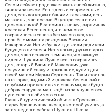
Село и сейчас продолжает жить своей жизнью,
тянется за веком. Есть здесь и современные
дома, есть коттеджи с банями, гаражами, есть
магазины, мастерские. В центре села стоит
церковь святой Екатерины – новая, кирпичная,
красивая. Естественно, что немногое
сохранилось в селе за без малого век, что
прошёл с момента рождения Василия
Макаровича. Нет избушки, где жили родители
будущего писателя. Нет многих других старых
домов, мало осталось земляков, что вживую
видели Шукшина. Лучше всего сохранился
дом, который Василий Макарович, уже
получивший славу и признание, купил для
своей матери Марии Сергеевны. Так и стоит он
на взгорке, видимый издалека: беленький с
голубыми приветливыми ставнями, как будто
добрая старушка-мать ждёт из затянувшегося
пути своего любимого сына.
Главный туристический объект в Сростках –
старая бревенчатая школа, в которой учился, а
затем недолго работал Шукшин. Школа