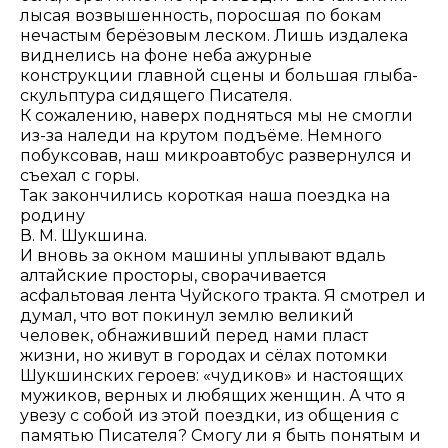
лысая возвышенность, поросшая по бокам
нечастым берёзовым леском. Лишь издалека
виднелись на фоне неба ажурные
конструкции главной сцены и большая глыба-
скульптура сидящего Писателя.
К сожалению, наверх подняться мы не смогли
из-за наледи на крутом подъёме. Немного
побуксовав, наш микроавтобус развернулся и
съехал с горы.
Так закончились короткая наша поездка на
родину
В. М. Шукшина.
И вновь за окном машины уплывают вдаль
алтайские просторы, сворачивается
асфальтовая лента Чуйского тракта. Я смотрел и
думал, что вот покинул землю великий
человек, обнаживший перед нами пласт
жизни, но живут в городах и сёлах потомки
Шукшинских героев: «чудиков» и настоящих
мужиков, верных и любящих женщин. А что я
увезу с собой из этой поездки, из общения с
памятью Писателя? Смогу ли я быть понятым и