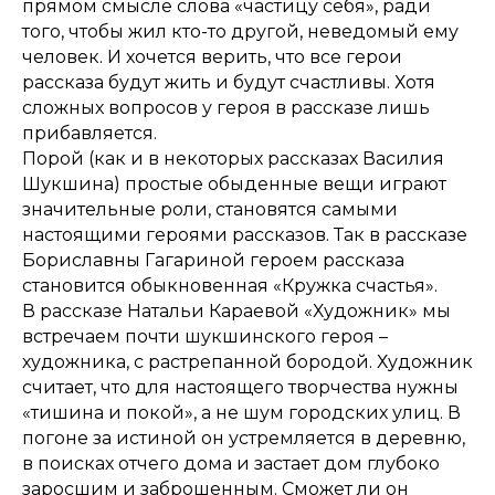
прямом смысле слова «частицу себя», ради
того, чтобы жил кто-то другой, неведомый ему
человек. И хочется верить, что все герои
рассказа будут жить и будут счастливы. Хотя
сложных вопросов у героя в рассказе лишь
прибавляется.
Порой (как и в некоторых рассказах Василия
Шукшина) простые обыденные вещи играют
значительные роли, становятся самыми
настоящими героями рассказов. Так в рассказе
Бориславны Гагариной героем рассказа
становится обыкновенная «Кружка счастья».
В рассказе Натальи Караевой «Художник» мы
встречаем почти шукшинского героя –
художника, с растрепанной бородой. Художник
считает, что для настоящего творчества нужны
«тишина и покой», а не шум городских улиц. В
погоне за истиной он устремляется в деревню,
в поисках отчего дома и застает дом глубоко
заросшим и заброшенным. Сможет ли он