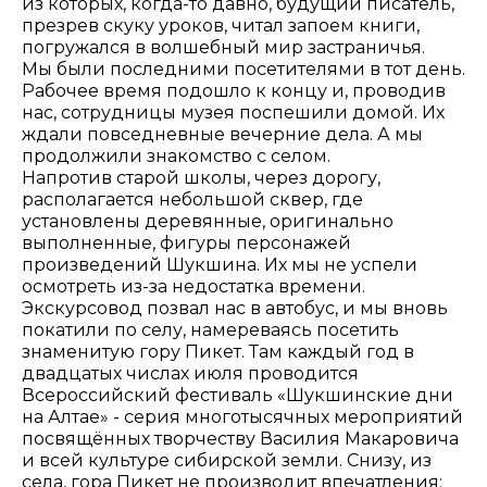
из которых, когда-то давно, будущий писатель,
презрев скуку уроков, читал запоем книги,
погружался в волшебный мир застраничья.
Мы были последними посетителями в тот день.
Рабочее время подошло к концу и, проводив
нас, сотрудницы музея поспешили домой. Их
ждали повседневные вечерние дела. А мы
продолжили знакомство с селом.
Напротив старой школы, через дорогу,
располагается небольшой сквер, где
установлены деревянные, оригинально
выполненные, фигуры персонажей
произведений Шукшина. Их мы не успели
осмотреть из-за недостатка времени.
Экскурсовод позвал нас в автобус, и мы вновь
покатили по селу, намереваясь посетить
знаменитую гору Пикет. Там каждый год в
двадцатых числах июля проводится
Всероссийский фестиваль «Шукшинские дни
на Алтае» - серия многотысячных мероприятий
посвящённых творчеству Василия Макаровича
и всей культуре сибирской земли. Снизу, из
села, гора Пикет не производит впечатления: