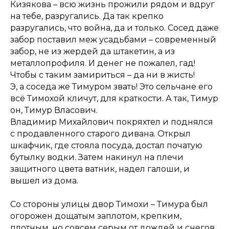
Кизякова – всю жизнь прожили рядом и вдруг
на тебе, разругались. Да так крепко
разругались, что война, да и только. Сосед даже
забор поставил меж усадьбами – современный
забор, не из жердей да штакетин, а из
металлопрофиля. И денег не пожалел, гад!
Чтобы с таким замириться – да ни в жисть!
Э, а соседа же Тимуром звать! Это сельчане его
всё Тимохой кличут, для краткости. А так, Тимур
он, Тимур Власович.
Владимир Михайлович покряхтел и поднялся
с продавленного старого дивана. Открыл
шкафчик, где стояла посуда, достал початую
бутылку водки. Затем накинул на плечи
защитного цвета ватник, надел галоши, и
вышел из дома.
Со стороны улицы двор Тимохи – Тимура был
огорожен дощатым заплотом, крепким,
плотным, но совсем серым от дождей и снегов,