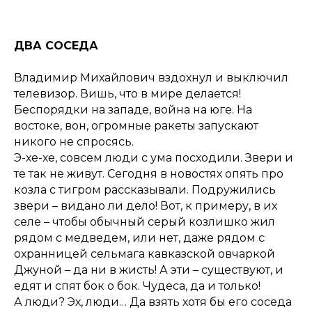
ДВА СОСЕДА
Владимир Михайлович вздохнул и выключил
телевизор. Вишь, что в мире делается!
Беспорядки на западе, война на юге. На
востоке, вон, огромные ракеты запускают
никого не спросясь.
Э-хе-хе, совсем люди с ума посходили. Звери и
те так не живут. Сегодня в новостях опять про
козла с тигром рассказывали. Подружились
звери – видано ли дело! Вот, к примеру, в их
селе – чтобы обычный серый козлишко жил
рядом с медведем, или нет, даже рядом с
охранницей сельмага кавказской овчаркой
Джуной – да ни в жисть! А эти – существуют, и
едят и спят бок о бок. Чудеса, да и только!
А люди? Эх, люди… Да взять хотя бы его соседа