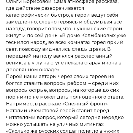
Ольги Борисовой. Сама атмосфера рассказа,
где действие разворачивается
катастрофически быстро, а герои ведут себя
замедленно, словно теряясь и обдумывая все
на ходу, говорит о том, что шукшинские герои
живут и по сей день. «В доме Колыбановых уже
теснился народ, во всех комнатах горел яркий
свет, повсюду виднелись следы драки. В
передней на полу валялся расхлёстанный
веник, а в углу на стуле лежала старая икона в
деревянном окладе».
Порой наши авторы через своих героев не
боятся ставить вопросы ребром, – среди них
вопросы острые, вопросы, на которые до сих
пор никто не может дать полноценного ответа.
Например, в рассказе «Снежный фронт»
Наталии Ячеистовой герой ставит перед
читателями вопрос, который сегодня нередко
можно услышать на уличных митингах:
«Сколько же русских солдат полегло в чужих