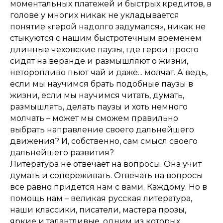
моментальных платежей и быстрых кредитов, в
голове у многих никак не укладывается
понятие «герой надолго задумался», никак не
стыкуются с нашим быстротечным временем
длинные чеховские паузы, где герои просто
сидят на веранде и размышляют о жизни,
неторопливо пьют чай и даже... молчат. А ведь,
если мы научимся брать подобные паузы в
жизни, если мы научимся читать, думать,
размышлять, делать паузы и хоть немного
молчать – может мы сможем правильно
выбрать направление своего дальнейшего
движения? И, собственно, сам смысл своего
дальнейшего развития?
Литература не отвечает на вопросы. Она учит
думать и сопереживать. Отвечать на вопросы
все равно придется нам с вами. Каждому. Но в
помощь нам – великая русская литература,
наши классики, писатели, мастера прозы,
яркие и талантливые, одним из которых