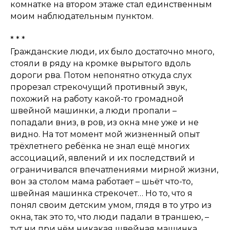
комнатке на втором этаже стал единственным
моим наблюдательным пунктом.
* * *
Гражданские люди, их было достаточно много,
стояли в ряду на кромке вырытого вдоль
дороги рва. Потом непонятно откуда слух
прорезал стрекочущий противный звук,
похожий на работу какой-то громадной
швейной машинки, а люди пропали –
попадали вниз, в ров, из окна мне уже и не
видно. На тот момент мой жизненный опыт
трёхлетнего ребёнка не знал ещё многих
ассоциаций, явлений и их последствий и
ограничивался впечатлениями мирной жизни,
вон за столом мама работает – шьёт что-то,
швейная машинка стрекочет… Но то, что я
понял своим детским умом, глядя в то утро из
окна, так это то, что люди падали в траншею, –
тут ни при чём никакая швейная машинка…