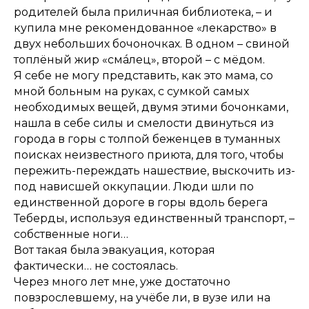
родителей была приличная библиотека, – и
купила мне рекомендованное «лекарство» в
двух небольших бочоночках. В одном – свиной
топлёный жир «смáлец», второй – с мёдом.
Я себе не могу представить, как это мама, со
мной больным на руках, с сумкой самых
необходимых вещей, двумя этими бочонками,
нашла в себе силы и смелости двинуться из
города в горы с толпой беженцев в туманных
поисках неизвестного приюта, для того, чтобы
пережить-переждать нашествие, выскочить из-
под нависшей оккупации. Люди шли по
единственной дороге в горы вдоль берега
Теберды, используя единственный транспорт, –
собственные ноги…
Вот такая была эвакуация, которая
фактически… не состоялась.
Через много лет мне, уже достаточно
повзрослевшему, на учёбе ли, в вузе или на