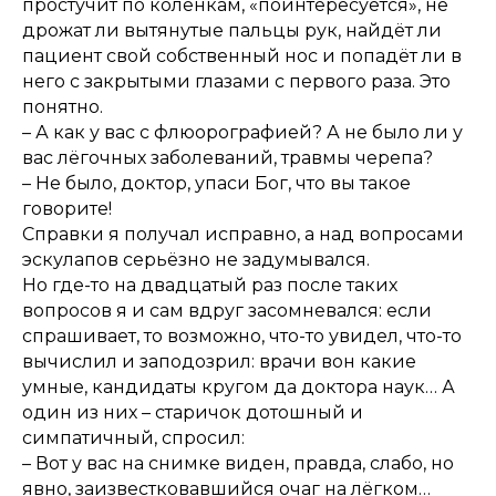
простучит по коленкам, «поинтересуется», не
дрожат ли вытянутые пальцы рук, найдёт ли
пациент свой собственный нос и попадёт ли в
него с закрытыми глазами с первого раза. Это
понятно.
– А как у вас с флюорографией? А не было ли у
вас лёгочных заболеваний, травмы черепа?
– Не было, доктор, упаси Бог, что вы такое
говорите!
Справки я получал исправно, а над вопросами
эскулапов серьёзно не задумывался.
Но где-то на двадцатый раз после таких
вопросов я и сам вдруг засомневался: если
спрашивает, то возможно, что-то увидел, что-то
вычислил и заподозрил: врачи вон какие
умные, кандидаты кругом да доктора наук… А
один из них – старичок дотошный и
симпатичный, спросил:
– Вот у вас на снимке виден, правда, слабо, но
явно, заизвестковавшийся очаг на лёгком…