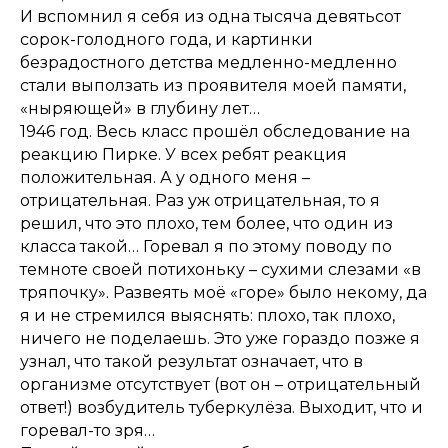
И вспомнил я себя из одна тысяча девятьсот
сорок-голодного года, и картинки
безрадостного детства медленно-медленно
стали выползать из проявителя моей памяти,
«ныряющей» в глубину лет…
1946 год. Весь класс прошёл обследование на
реакцию Пирке. У всех ребят реакция
положительная. А у одного меня –
отрицательная. Раз уж отрицательная, то я
решил, что это плохо, тем более, что один из
класса такой… Горевал я по этому поводу по
темноте своей потихоньку – сухими слезами «в
тряпочку». Развеять моё «горе» было некому, да
я и не стремился выяснять: плохо, так плохо,
ничего не поделаешь. Это уже гораздо позже я
узнал, что такой результат означает, что в
организме отсутствует (вот он – отрицательный
ответ!) возбудитель туберкулёза. Выходит, что и
горевал-то зря…