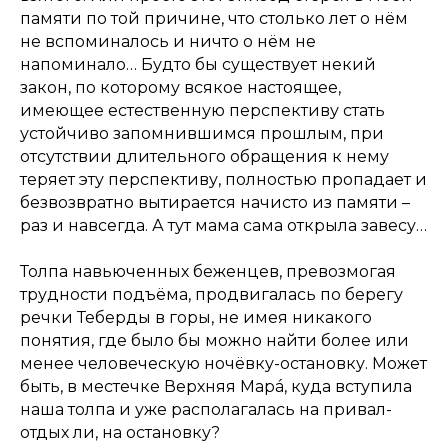
памяти по той причине, что столько лет о нём
не вспоминалось и ничто о нём не
напоминало… Будто бы существует некий
закон, по которому всякое настоящее,
имеющее естественную перспективу стать
устойчиво запомнившимся прошлым, при
отсутствии длительного обращения к нему
теряет эту перспективу, полностью пропадает и
безвозвратно вытирается начисто из памяти –
раз и навсегда. А тут мама сама открыла завесу…
Толпа навьюченных беженцев, превозмогая
трудности подъёма, продвигалась по берегу
речки Теберды в горы, не имея никакого
понятия, где было бы можно найти более или
менее человеческую ночёвку-остановку. Может
быть, в местечке Верхняя Марá, куда вступила
наша толпа и уже располагалась на привал-
отдых ли, на остановку?