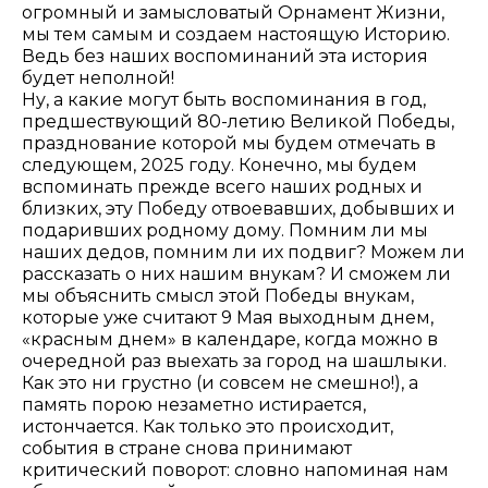
огромный и замысловатый Орнамент Жизни,
мы тем самым и создаем настоящую Историю.
Ведь без наших воспоминаний эта история
будет неполной!
Ну, а какие могут быть воспоминания в год,
предшествующий 80-летию Великой Победы,
празднование которой мы будем отмечать в
следующем, 2025 году. Конечно, мы будем
вспоминать прежде всего наших родных и
близких, эту Победу отвоевавших, добывших и
подаривших родному дому. Помним ли мы
наших дедов, помним ли их подвиг? Можем ли
рассказать о них нашим внукам? И сможем ли
мы объяснить смысл этой Победы внукам,
которые уже считают 9 Мая выходным днем,
«красным днем» в календаре, когда можно в
очередной раз выехать за город на шашлыки.
Как это ни грустно (и совсем не смешно!), а
память порою незаметно истирается,
истончается. Как только это происходит,
события в стране снова принимают
критический поворот: словно напоминая нам