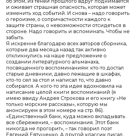
об этом, из теней прошлого вдруг поднимается
и оживает страшная опасность, которая может
изменить ход событий. И снова – надо говорить
о героизме, о сопричастности каждого к
защите страны, о невозможности отсидеться в
стороне. Надо говорить и вспоминать. Чтобы не
забыть.
Я искренне благодарю всех авторов сборника,
которые два месяца назад так активно
откликнулись на наше предложение о
создании литературного альманаха,
посвященного воспоминаниям: кто-то достал
старые дневники, давно лежащие в шкафах,
кто-то сел за стол и написал то, что давно
собирался. А кого-то эта идея вдохновила на
написание целой книги воспоминаний (я
имею ввиду Андрея Строкова и его книгу «Не
только морские рассказы», которую мы
анонсируем в этом номере на стр. 86).
«Единственный банк, куда можно вкладывать
все сбережения, – воспоминания. Этот банк
никогда не прогорит», – так говорил поэт
Евгений Евтушенко. А другой классик писал,