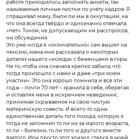
работе приходилось заполнять анкеты, так
называемые личные листки по учёту кадров. Я
спрашивал маму, были ли мы в оккупации, на
что она всегда твёрдо и однозначно отвечала:
«Нет». Тоном, не допускающим ни расспросов,
ни обсуждения.
Это уже когда я «окончательно» сам вышел на
пенсию, мама мне рассказала о некоторых
деталях нашего «исхода» с беженцами в горы.
Не то, чтобы она сначала крепко забыла, что́
тогда произошло с нами и даже «при моём
участии». Это она хорошо помнила и все эти
годы – почти 70 лет! – хранила в себе, оберегая
и оставляя меня в искреннем неведении,
принимая скрываемое на свою чистую
материнскую совесть. И всего-то одна-
единственная деталь того похода, которую я
тогда не запомнил то ли из-за малого возраста,
то ли – болезни, то ли того и другого вместе
взятого. Или просто этот эпизод стёрся в моей