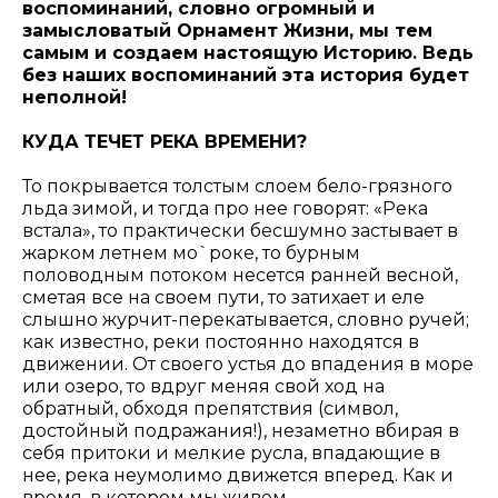
воспоминаний, словно огромный и
замысловатый Орнамент Жизни, мы тем
самым и создаем настоящую Историю. Ведь
без наших воспоминаний эта история будет
неполной!
КУДА ТЕЧЕТ РЕКА ВРЕМЕНИ?
То покрывается толстым слоем бело-грязного
льда зимой, и тогда про нее говорят: «Река
встала», то практически бесшумно застывает в
жарком летнем мо`роке, то бурным
половодным потоком несется ранней весной,
сметая все на своем пути, то затихает и еле
слышно журчит-перекатывается, словно ручей;
как известно, реки постоянно находятся в
движении. От своего устья до впадения в море
или озеро, то вдруг меняя свой ход на
обратный, обходя препятствия (символ,
достойный подражания!), незаметно вбирая в
себя притоки и мелкие русла, впадающие в
нее, река неумолимо движется вперед. Как и
время, в котором мы живем.