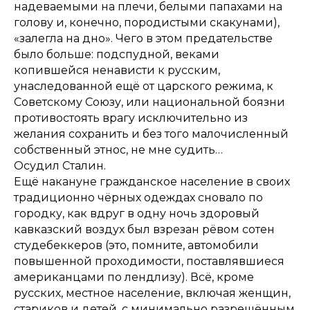
надеваемыми на плечи, белыми папахами на
голову и, конечно, породистыми скакунами),
«залегла на дно». Чего в этом предательстве
было больше: подспудной, веками
копившейся ненависти к русским,
унаследованной ещё от царского режима, к
Советскому Союзу, или национальной боязни
противостоять врагу исключительно из
желания сохранить и без того малочисленный
собственный этнос, не мне судить…
Осудил Сталин.
Ещё накануне гражданское население в своих
традиционно чёрных одеждах сновало по
городку, как вдруг в одну ночь здоровый
кавказский воздух был взрезан рёвом сотен
студебеккеров (это, помните, автомобили
повышенной проходимости, поставлявшиеся
американцами по лендлизу). Всё, кроме
русских, местное население, включая женщин,
стариков и детей, с минимально разрешённым