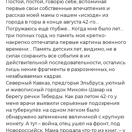
Постой, постой, говорю себе, вспоминая
первые свои собственные впечатления и
рассказ моей мамы о нашем «исходе» из
города в горы в конце августа 42-го…
Погружаюсь ещё глубже… Когда мне было лет…
три полных года, но память моя крепко-
накрепко отпечатала первые картины военного
времени… Память детских лет, видимо, не в
силах сохранить все события в их
действительной последовательности, остались
лишь некие фрагменты в разрозненных, но
незабываемых кадрах.
Северный Кавказ, предгорья Эльбруса, уютный
и живописный городок Микоян-Шахар на
берегу речки Теберды. Как раз летом 42-го у
меня врачи выявили серьёзные подозрения
на туберкулёз: на одном лёгком было
обнаружено затемнение величиной с крупную
монету. А тут – война, отец ушёл на фронт, под
Новороссийск. Мама продала что-то из книг, – у