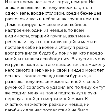
И в это время нас настиг отряд немцев. Не
знаю, как вышло, но получилось так, что в
одном зале, вроде столовой, среди беженцев
расположилась и небольшая группа немцев.
Демонстрируя нам свое миролюбивое
настроение, один из немцев, по всей
видимости, старший группы, взял меня-
ребёнка из рук сопротивляющейся мамы и
поставил себе на колени. Этому я резко
воспротивился, будто бы понимая, кто передо
мной, и пытался освободиться. Выпустить меня
из рук не входило в его намерения, да, может, у
него самого в Германии свой киндер моих лет
остался… Контакт складывался бурным, а
развязка получилась моментальной: я своей
ручонкой со злостью ударил его по лицу, он тут
же ссадил меня на пол и подтолкнул в руки
перепуганной до смерти моей мамы. К
счастью, ни жёсткой реакции немца, ни
пагубных для нас последствий не было.