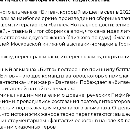
го альманаха «Битва», который вышел в свет в 2022
вали за наиболее яркие произведения сборника так
шем литературном «баттле». Но главное достижение 
й, – главный итог сборника в том, что сама идея ли
с авторами другого жанра (близкого по духу), была
лей Московской книжной выставки-ярмарки в Гости
ожку, переспрашивали, интересовались, открывали 
нный альманах «Битва» построен по принципу баттл
«Битвы» – это две команды авторов, которые присл
антастика» или жанр «Фэнтези». Побеждает в «битве»
читателей на сайте альманаха.
минал нашим читателям о древнегреческих Пифийск
ями проводились состязания поэтов, литераторов,
ость и подсказку для идеи такого альманаха. Отдел
, что истоки этих жанров тесно переплетаются: выш
инструментарием «фантастического» в начале XX ве
дании сказочных геров.