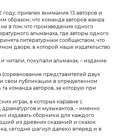
 году, привлек внимание 13 авторов и
им образом, что команда авторов жанра
не в том, что произведения одного
тературного альманаха, где авторы одного
 принята литературным сообществом, что
ном дворе, в которой наше издательство
и читали, покупали альманах, – издание
а (соревнование представителей двух
али свои публикации в определенном
 та команда авторов, за которую при
их играх, в которых наравне с
 драматургов и музыкантов, – именно
ьно издавать сборники для каждого
едший из древних сказаний и сказок
ка, сегодня шагнул далеко вперед и в