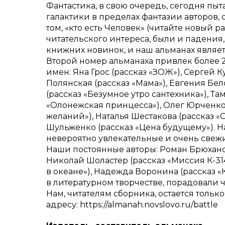
Фантастика, в свою очередь, сегодня пы
галактики в пределах фантазии авторов,
том, «кто есть Человек» (читайте новый 
читательского интереса, были и падения,
книжних новинок, и наш альманах являет
Второй номер альманаха привлек более 2
имен: Яна Грос (рассказ «ЗОЖ»), Сергей К
Полянская (рассказ «Мама»), Евгения Бел
(рассказ «Безумное утро сантехника»), Т
«Олонежская принцесса»), Олег Юрченко 
желаний»), Наталья Шестакова (рассказ «
Шульженко (рассказ «Цена будущему»). 
невероятно увлекательные и очень свежие
Наши постоянные авторы: Роман Брюханов
Николай Шоластер (рассказ «Миссия К-314
в океане»), Надежда Воронина (рассказ «
в литературном творчестве, порадовали 
Нам, читателям сборника, остается тольк
адресу: https://almanah.novslovo.ru/battle