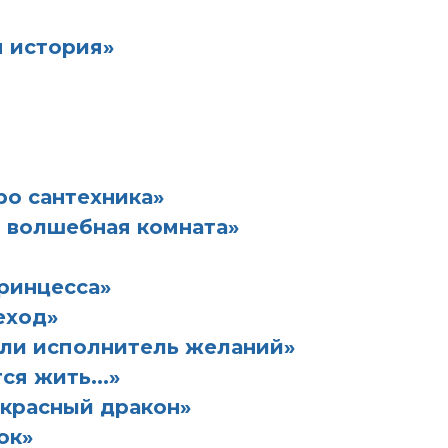
я история»
о сантехника»
 волшебная комната»
ринцесса»
еход»
или исполнитель желаний»
я жить...»
 красный дракон»
ок»