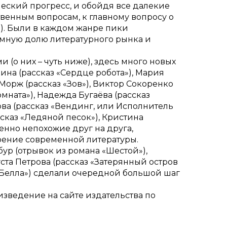
ческий прогресс, и обойдя все далекие
твенным вопросам, к главному вопросу о
»). Были в каждом жанре пики
ромную долю литературного рынка и
(о них – чуть ниже), здесь много новых
кина (рассказ «Сердце робота»), Мария
Морж (рассказ «Зов»), Виктор Сокоренко
омната»), Надежда Бугаёва (рассказ
ва (рассказ «Вендинг, или Исполнитель
ссказ «Ледяной песок»), Кристина
нно непохожие друг на друга,
роение современной литературы.
ур (отрывок из романа «Шестой»),
ста Петрова (рассказ «Затерянный остров
з «Белла») сделали очередной большой шаг
оизведение на сайте издательства по