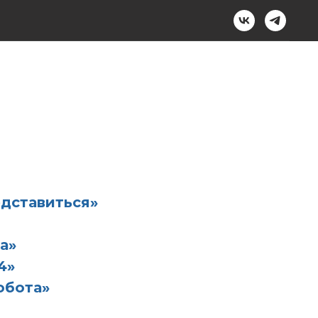
дставиться»
а»
4»
обота»