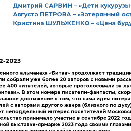
Дмитрий САРВИН – «Дети кукурузы
Августа ПЕТРОВА – «Затерянный ост
Кристина ШУЛЬЖЕНКО – «Цена буд
2-2023
енного альманаха «Битва» продолжает традицию
ли собрали уже более 20 авторов с новыми расск
ее 400 читателей, которые проголосовали за л
нтези». В этом номере писатели-фантасты, скоре
главное достижение в том, что сама идея литер
лей с авторами другого жанра (близкого по дух
ет неподдельный интерес посетителей Московс
ельство принимало участие в сентябре 2022 год
ной выставке-ярмарке 2023 года своими глазами.
за лучшего автора на сайте издательства.