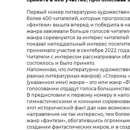
Первый номер литературно-художественно
более 400 читателей, которые проголосо
«фэнтези» вышла вперед и победила в на
жанра завоевали больше голосов читателе
жанра соревнуются за интерес читателей 
показал неподдельный интерес посетите
принимало участие в сентябре 2022 года.
Читатели с интересом рассматривали обл
состоялось и было принято.
Напоминаю, что литературно-художестве
разных литературных жанров). «Стороны 
(указанном ими) жанре – это или жанр «Ф
голосовании отдадут голоса большинство 
В предисловии к первому номеру я напо
гимнастическими и конными соревновани
этот исторический факт дал нам возможн
направления не так интересно, тем более
жанр «фэнтези», обогатившись огромным 
создании фантастических миров, и в соз