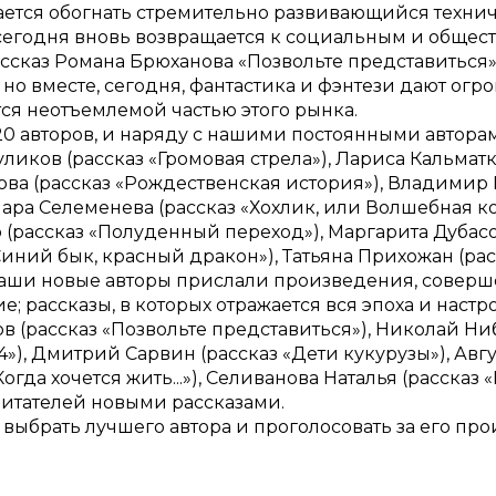
тается обогнать стремительно развивающийся техни
 сегодня вновь возвращается к социальным и общес
рассказ Романа Брюханова «Позвольте представиться
 но вместе, сегодня, фантастика и фэнтези дают ог
ся неотъемлемой частью этого рынка.
0 авторов, и наряду с нашими постоянными авторами 
уликов (рассказ «Громовая стрела»), Лариса Кальмат
ова (рассказ «Рождественская история»), Владимир 
амара Селеменева (рассказ «Хохлик, или Волшебная к
(рассказ «Полуденный переход»), Маргарита Дубасо
Синий бык, красный дракон»), Татьяна Прихожан (ра
Наши новые авторы прислали произведения, соверше
; рассказы, в которых отражается вся эпоха и наст
 (рассказ «Позвольте представиться»), Николай Ниб
»), Дмитрий Сарвин (рассказ «Дети кукурузы»), Авгу
Когда хочется жить...»), Селиванова Наталья (расска
читателей новыми рассказами.
о выбрать лучшего автора и проголосовать за его пр