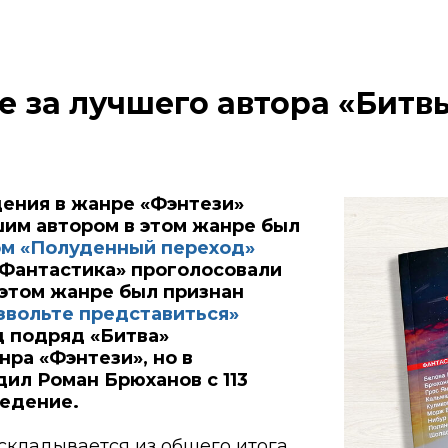
 за лучшего автора «Битвы
дения в жанре «Фэнтези»
шим автором в этом жанре был
ом «Полуденный переход»
 «Фантастика» проголосовали
 этом жанре был признан
звольте представиться»
од подряд «Битва»
ра «Фэнтези», но в
ил Роман Брюханов с 113
ведение.
 складывается из общего итога