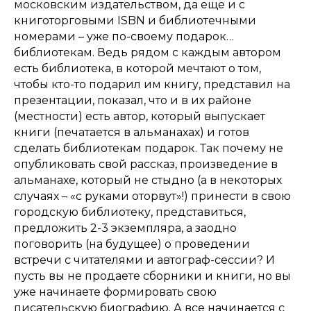
московским издательством, да еще и с
книготорговыми ISBN и библиотечными
номерами – уже по-своему подарок…
библиотекам. Ведь рядом с каждым автором
есть библиотека, в которой мечтают о том,
чтобы кто-то подарил им книгу, представил на
презентации, показал, что и в их районе
(местности) есть автор, который выпускает
книги (печатается в альманахах) и готов
сделать библиотекам подарок. Так почему не
опубликовать свой рассказ, произведение в
альманахе, который не стыдно (а в некоторых
случаях – «с руками оторвут»!) принести в свою
городскую библиотеку, представиться,
предложить 2-3 экземпляра, а заодно
поговорить (на будущее) о проведении
встречи с читателями и автограф-сессии? И
пусть вы не продаете сборники и книги, но вы
уже начинаете формировать свою
писательскую биографию. А все начинается с