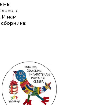
е мы
лово, с
 И нам
 сборника: