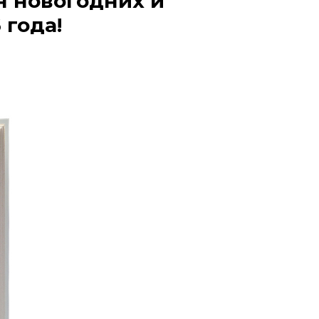
н новогодних и
 года!