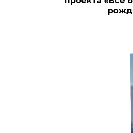
проекта «Всё 
рожде