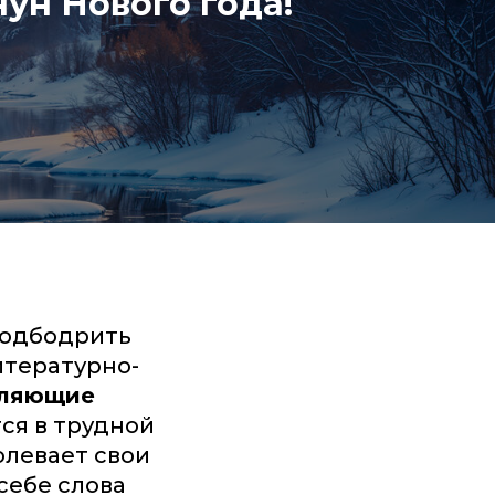
ун Нового года!
подбодрить
итературно-
вляющие
тся в трудной
олевает свои
 себе слова